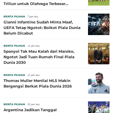
Triliun untuk Olahraga Terbesar
Sepanjang Sejarah
BERITA PILIHAN
7 jam lalu
Gianni Infantino Sudah Minta Maaf,
UEFA Tetap Ngotot: Boikot Piala Dunia
Belum Dicabut
BERITA PILIHAN
11 jam lalu
Spanyol Tak Mau Kalah dari Maroko,
Ngotot Jadi Tuan Rumah Final Piala
Dunia 2030
BERITA PILIHAN
12 jam lalu
Thomas Muller Menilai MLS Makin
Bergengsi Berkat Piala Dunia 2026
BERITA PILIHAN
20 jam lalu
Argentina Jadikan Tanggal