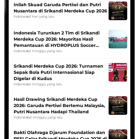
Inilah Skuad Garuda Pertiwi dan Putri
Nusantara di Srikandi Merdeka Cup 2026
Indonesia
1 hari yang lalu
Indonesia Turunkan 2 Tim di Srikandi
Merdeka Cup 2026: Mayoritas Hasil
Pemantauan di HYDROPLUS Soccer
League
Indonesia
1 minggu yang lalu
Srikandi Merdeka Cup 2026: Turnamen
Sepak Bola Putri Internasional Siap
Digelar di Kudus
Indonesia
1 minggu yang lalu
Hasil Drawing Srikandi Merdeka Cup
2026: Garuda Pertiwi Bertemu Malaysia,
Putri Nusantara Hadapi Thailand
Indonesia
2 minggu yang lalu
Bakti Olahraga Djarum Foundation dan
PSSI Gelar Srikandi Merdeka Cup 2026 di