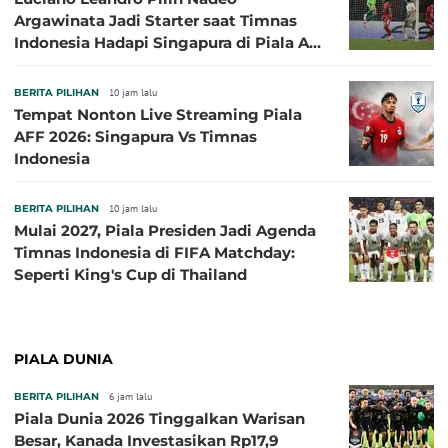
Argawinata Jadi Starter saat Timnas
Indonesia Hadapi Singapura di Piala AFF
2026: Pengalaman Jadi Kunci
BERITA PILIHAN
10 jam lalu
Tempat Nonton Live Streaming Piala
AFF 2026: Singapura Vs Timnas
Indonesia
BERITA PILIHAN
10 jam lalu
Mulai 2027, Piala Presiden Jadi Agenda
Timnas Indonesia di FIFA Matchday:
Seperti King's Cup di Thailand
PIALA DUNIA
BERITA PILIHAN
6 jam lalu
Piala Dunia 2026 Tinggalkan Warisan
Besar, Kanada Investasikan Rp17,9