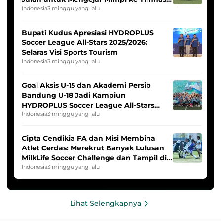
Indonesia Putri
Indonesia
3 minggu yang lalu
Bupati Kudus Apresiasi HYDROPLUS
Soccer League All-Stars 2025/2026:
Selaras Visi Sports Tourism
Indonesia
3 minggu yang lalu
Goal Aksis U-15 dan Akademi Persib
Bandung U-18 Jadi Kampiun
HYDROPLUS Soccer League All-Stars
2025/2026
Indonesia
3 minggu yang lalu
Cipta Cendikia FA dan Misi Membina
Atlet Cerdas: Merekrut Banyak Lulusan
MilkLife Soccer Challenge dan Tampil di
HYDROPLUS Soccer League
Indonesia
3 minggu yang lalu
Lihat Selengkapnya