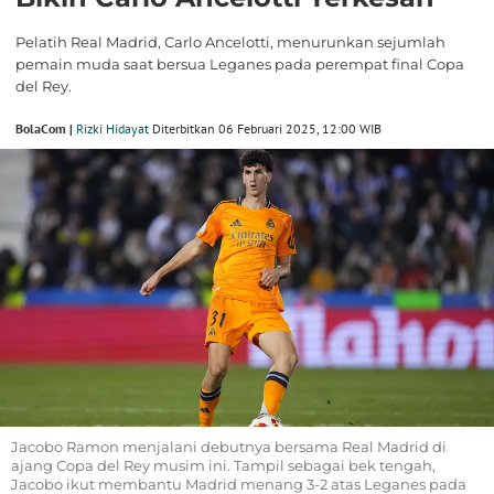
Pelatih Real Madrid, Carlo Ancelotti, menurunkan sejumlah
pemain muda saat bersua Leganes pada perempat final Copa
del Rey.
BolaCom |
Rizki Hidayat
Diterbitkan 06 Februari 2025, 12:00 WIB
Jacobo Ramon menjalani debutnya bersama Real Madrid di
ajang Copa del Rey musim ini. Tampil sebagai bek tengah,
Jacobo ikut membantu Madrid menang 3-2 atas Leganes pada