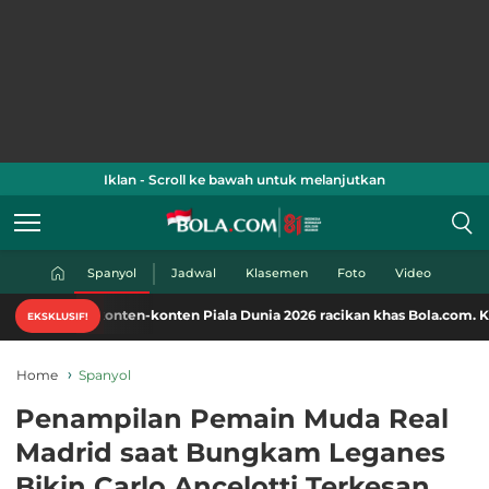
Iklan - Scroll ke bawah untuk melanjutkan
Spanyol
Jadwal
Klasemen
Foto
Video
konten-konten Piala Dunia 2026 racikan khas Bola.com. Klik di sini!
EKSKLUSIF!
Home
Spanyol
Penampilan Pemain Muda Real
Madrid saat Bungkam Leganes
Bikin Carlo Ancelotti Terkesan