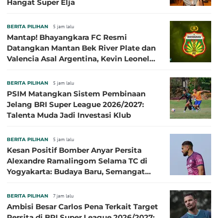
Hangat Super Elja
BERITA PILIHAN
5 jam lalu
Mantap! Bhayangkara FC Resmi
Datangkan Mantan Bek River Plate dan
Valencia Asal Argentina, Kevin Leonel
Sibille
BERITA PILIHAN
5 jam lalu
PSIM Matangkan Sistem Pembinaan
Jelang BRI Super League 2026/2027:
Talenta Muda Jadi Investasi Klub
BERITA PILIHAN
5 jam lalu
Kesan Positif Bomber Anyar Persita
Alexandre Ramalingom Selama TC di
Yogyakarta: Budaya Baru, Semangat
Baru!
BERITA PILIHAN
7 jam lalu
Ambisi Besar Carlos Pena Terkait Target
Persita di BRI Super League 2026/2027: