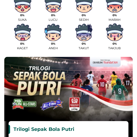
0%
0%
0%
0%
SUKA
LUCU
SEDIH
MARAH
0%
0%
0%
0%
KAGET
ANEH
TAKUT
TAKJUB
Trilogi Sepak Bola Putri