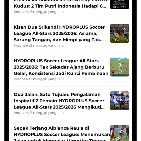
Kudus: 2 Tim Putri Indonesia Hadapi 6
Tim Asia
Indonesia
2 minggu yang lalu
Kisah Dua Srikandi HYDROPLUS Soccer
League All-Stars 2025/2026: Asrama,
Sarung Tangan, dan Mimpi yang Tak
Pernah Padam
Indonesia
2 minggu yang lalu
HYDROPLUS Soccer League All-Stars
2025/2026: Tak Sekadar Ajang Berburu
Gelar, Konsistensi Jadi Kunci Pembinaan
Indonesia
2 minggu yang lalu
Dua Jalan, Satu Tujuan: Pengalaman
Inspiratif 2 Pemain HYDROPLUS Soccer
League All-Stars 2025/2026 Mengikuti
Seleksi Timnas Indonesia Putri
Indonesia
2 minggu yang lalu
Sepak Terjang Albianca Raula di
HYDROPLUS Soccer League: Menemukan
Jalan untuk Mengejar Mimpi ke Timnas