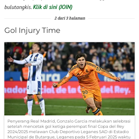
bulutangkis.
Klik di sini (JOIN)
2 dari 3 halaman
Gol Injury Time
Penyerang Real Madrid, Gonzalo Garcia melakukan selebrasi
setelah mencetak gol ketiga perempat final Copa del Rey
2024/2025 melawan Club Deportivo Leganes SAD di Estadio
Municipal de Butarque, Leganes pada 5 Februari 2025 waktu