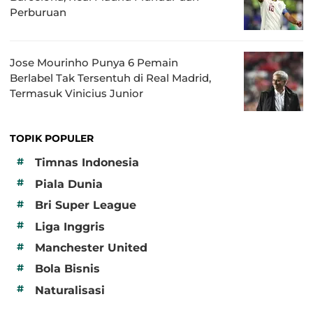
Perburuan
Jose Mourinho Punya 6 Pemain
Berlabel Tak Tersentuh di Real Madrid,
Termasuk Vinicius Junior
TOPIK POPULER
#
Timnas Indonesia
#
Piala Dunia
#
Bri Super League
#
Liga Inggris
#
Manchester United
#
Bola Bisnis
#
Naturalisasi