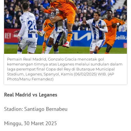
Pemain Real Madrid, Gonzalo Gracia mencetak gol
kemenangan timnya atas Leganes melalui sundulan dalam
laga perempat final Copa del Rey di Butarque Municipal
Stadium, Leganes, Spanyol, Kamis (06/02/2025) WIB. (AP
Photo/Manu Fernandez)
Real Madrid vs Leganes
Stadion: Santiago Bernabeu
Minggu, 30 Maret 2025