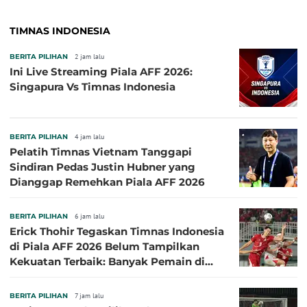
TIMNAS INDONESIA
BERITA PILIHAN
2 jam lalu
Ini Live Streaming Piala AFF 2026:
Singapura Vs Timnas Indonesia
BERITA PILIHAN
4 jam lalu
Pelatih Timnas Vietnam Tanggapi
Sindiran Pedas Justin Hubner yang
Dianggap Remehkan Piala AFF 2026
BERITA PILIHAN
6 jam lalu
Erick Thohir Tegaskan Timnas Indonesia
di Piala AFF 2026 Belum Tampilkan
Kekuatan Terbaik: Banyak Pemain di
Eropa Tidak Bisa Berpartisipasi
BERITA PILIHAN
7 jam lalu