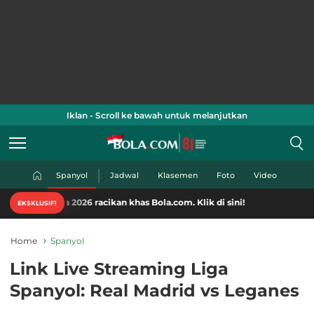
Iklan - Scroll ke bawah untuk melanjutkan
Spanyol
Jadwal
Klasemen
Foto
Video
 2026 racikan khas Bola.com. Klik di sini!
EKSKLUSIF!
Home
Spanyol
Link Live Streaming Liga
Spanyol: Real Madrid vs Leganes