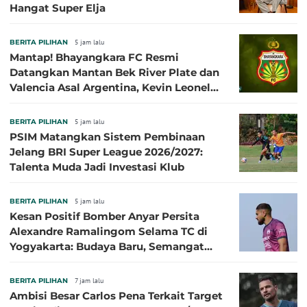
Hangat Super Elja
BERITA PILIHAN
5 jam lalu
Mantap! Bhayangkara FC Resmi
Datangkan Mantan Bek River Plate dan
Valencia Asal Argentina, Kevin Leonel
Sibille
BERITA PILIHAN
5 jam lalu
PSIM Matangkan Sistem Pembinaan
Jelang BRI Super League 2026/2027:
Talenta Muda Jadi Investasi Klub
BERITA PILIHAN
5 jam lalu
Kesan Positif Bomber Anyar Persita
Alexandre Ramalingom Selama TC di
Yogyakarta: Budaya Baru, Semangat
Baru!
BERITA PILIHAN
7 jam lalu
Ambisi Besar Carlos Pena Terkait Target