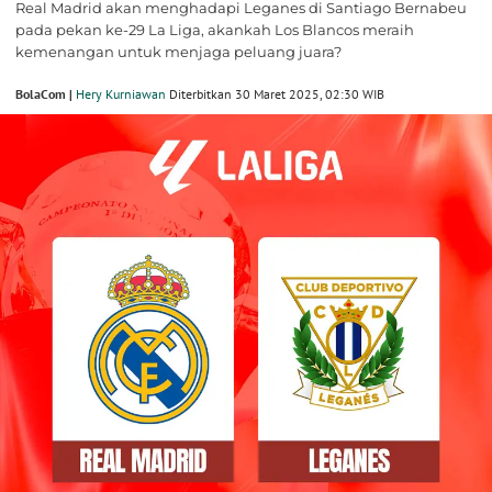
Real Madrid akan menghadapi Leganes di Santiago Bernabeu
pada pekan ke-29 La Liga, akankah Los Blancos meraih
kemenangan untuk menjaga peluang juara?
BolaCom |
Hery Kurniawan
Diterbitkan 30 Maret 2025, 02:30 WIB