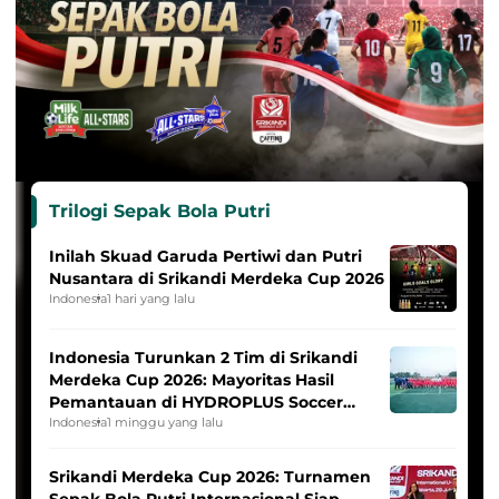
Trilogi Sepak Bola Putri
Inilah Skuad Garuda Pertiwi dan Putri
Nusantara di Srikandi Merdeka Cup 2026
Indonesia
1 hari yang lalu
Indonesia Turunkan 2 Tim di Srikandi
Merdeka Cup 2026: Mayoritas Hasil
Pemantauan di HYDROPLUS Soccer
League
Indonesia
1 minggu yang lalu
Srikandi Merdeka Cup 2026: Turnamen
Sepak Bola Putri Internasional Siap