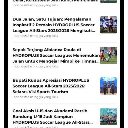
Indonesia
2 minggu yang lalu
Dua Jalan, Satu Tujuan: Pengalaman
Inspiratif 2 Pemain HYDROPLUS Soccer
League All-Stars 2025/2026 Mengikuti
Seleksi Timnas Indonesia Putri
Indonesia
2 minggu yang lalu
Sepak Terjang Albianca Raula di
HYDROPLUS Soccer League: Menemukan
Jalan untuk Mengejar Mimpi ke Timnas
Indonesia Putri
Indonesia
3 minggu yang lalu
Bupati Kudus Apresiasi HYDROPLUS
Soccer League All-Stars 2025/2026:
Selaras Visi Sports Tourism
Indonesia
3 minggu yang lalu
Goal Aksis U-15 dan Akademi Persib
Bandung U-18 Jadi Kampiun
HYDROPLUS Soccer League All-Stars
2025/2026
Indonesia
3 minggu yang lalu