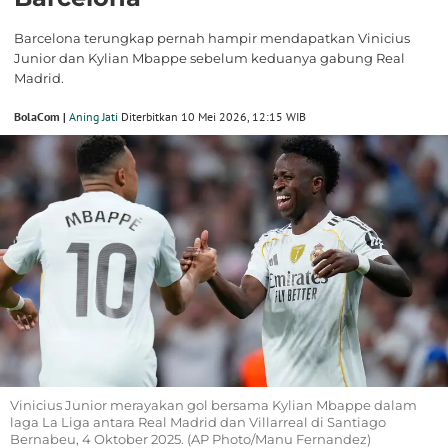
Barcelona terungkap pernah hampir mendapatkan Vinicius
Junior dan Kylian Mbappe sebelum keduanya gabung Real
Madrid.
BolaCom |
Aning Jati
Diterbitkan 10 Mei 2026, 12:15 WIB
Vinicius Junior merayakan gol bersama Kylian Mbappe dalam
laga La Liga antara Real Madrid dan Villarreal di Santiago
Bernabeu, 4 Oktober 2025. (AP Photo/Manu Fernandez)