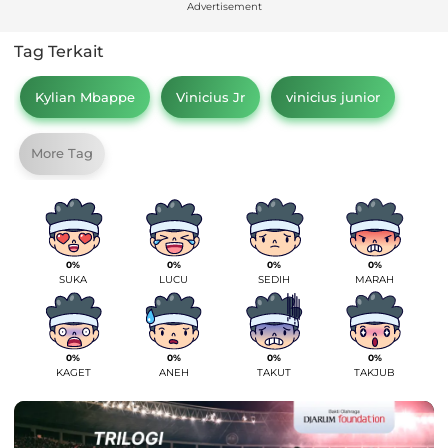
Advertisement
Tag Terkait
Kylian Mbappe
Vinicius Jr
vinicius junior
More Tag
0%
0%
0%
0%
SUKA
LUCU
SEDIH
MARAH
0%
0%
0%
0%
KAGET
ANEH
TAKUT
TAKJUB