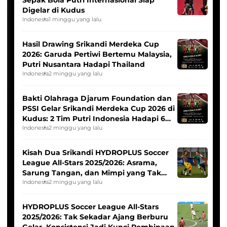
Digelar di Kudus
Indonesia
1 minggu yang lalu
Hasil Drawing Srikandi Merdeka Cup
2026: Garuda Pertiwi Bertemu Malaysia,
Putri Nusantara Hadapi Thailand
Indonesia
2 minggu yang lalu
Bakti Olahraga Djarum Foundation dan
PSSI Gelar Srikandi Merdeka Cup 2026 di
Kudus: 2 Tim Putri Indonesia Hadapi 6
Tim Asia
Indonesia
2 minggu yang lalu
Kisah Dua Srikandi HYDROPLUS Soccer
League All-Stars 2025/2026: Asrama,
Sarung Tangan, dan Mimpi yang Tak
Pernah Padam
Indonesia
2 minggu yang lalu
HYDROPLUS Soccer League All-Stars
2025/2026: Tak Sekadar Ajang Berburu
Gelar, Konsistensi Jadi Kunci Pembinaan