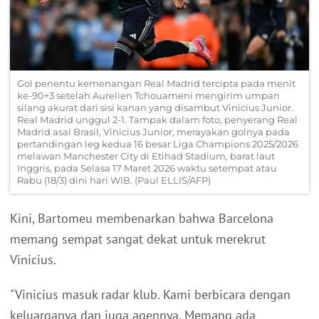
Gol penentu kemenangan Real Madrid tercipta pada menit
ke-90+3 setelah Aurelien Tchouameni mengirim umpan
silang akurat dari sisi kanan yang disambut Vinicius Junior.
Real Madrid unggul 2-1. Tampak dalam foto, penyerang Real
Madrid asal Brasil, Vinicius Junior, merayakan golnya pada
pertandingan leg kedua 16 besar Liga Champions 2025/2026
melawan Manchester City di Etihad Stadium, barat laut
Inggris, pada Selasa 17 Maret 2026 waktu setempat atau
Rabu (18/3) dini hari WIB. (Paul ELLIS/AFP)
Kini, Bartomeu membenarkan bahwa Barcelona
memang sempat sangat dekat untuk merekrut
Vinicius.
"Vinicius masuk radar klub. Kami berbicara dengan
keluarganya dan juga agennya. Memang ada