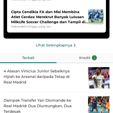
Cipta Cendikia FA dan Misi Membina
Atlet Cerdas: Merekrut Banyak Lulusan
MilkLife Soccer Challenge dan Tampil di
HYDROPLUS Soccer League
Indonesia
3 minggu yang lalu
Lihat Selengkapnya
Terkait
Kredit
1
4 Alasan Vinicius Junior Sebaiknya
Hijrah ke Arsenal daripada Tetap di
Real Madrid
Dampak Transfer Yan Diomande ke
Real Madrid: Dua Diuntungkan, Dua
Terdesak