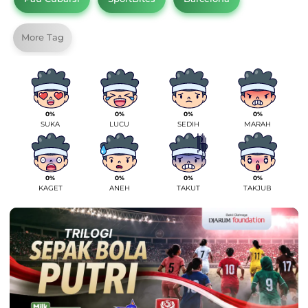
More Tag
0%
0%
0%
0%
SUKA
LUCU
SEDIH
MARAH
0%
0%
0%
0%
KAGET
ANEH
TAKUT
TAKJUB