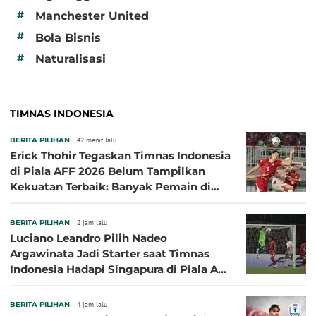
#
Manchester United
#
Bola Bisnis
#
Naturalisasi
TIMNAS INDONESIA
BERITA PILIHAN
42 menit lalu
Erick Thohir Tegaskan Timnas Indonesia
di Piala AFF 2026 Belum Tampilkan
Kekuatan Terbaik: Banyak Pemain di
Eropa Tidak Bisa Berpartisipasi
BERITA PILIHAN
2 jam lalu
Luciano Leandro Pilih Nadeo
Argawinata Jadi Starter saat Timnas
Indonesia Hadapi Singapura di Piala AFF
2026: Pengalaman Jadi Kunci
BERITA PILIHAN
4 jam lalu