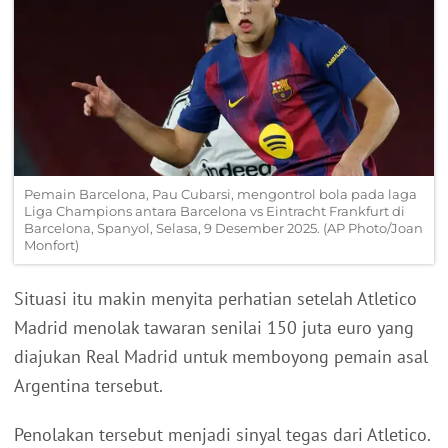
Pemain Barcelona, Pau Cubarsi, mengontrol bola pada laga
Liga Champions antara Barcelona vs Eintracht Frankfurt di
Barcelona, Spanyol, Selasa, 9 Desember 2025. (AP Photo/Joan
Monfort)
Situasi itu makin menyita perhatian setelah Atletico
Madrid menolak tawaran senilai 150 juta euro yang
diajukan Real Madrid untuk memboyong pemain asal
Argentina tersebut.
Penolakan tersebut menjadi sinyal tegas dari Atletico.