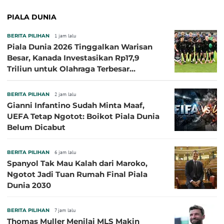
PIALA DUNIA
BERITA PILIHAN
1 jam lalu
Piala Dunia 2026 Tinggalkan Warisan
Besar, Kanada Investasikan Rp17,9
Triliun untuk Olahraga Terbesar
Sepanjang Sejarah
BERITA PILIHAN
2 jam lalu
Gianni Infantino Sudah Minta Maaf,
UEFA Tetap Ngotot: Boikot Piala Dunia
Belum Dicabut
BERITA PILIHAN
6 jam lalu
Spanyol Tak Mau Kalah dari Maroko,
Ngotot Jadi Tuan Rumah Final Piala
Dunia 2030
BERITA PILIHAN
7 jam lalu
Thomas Muller Menilai MLS Makin