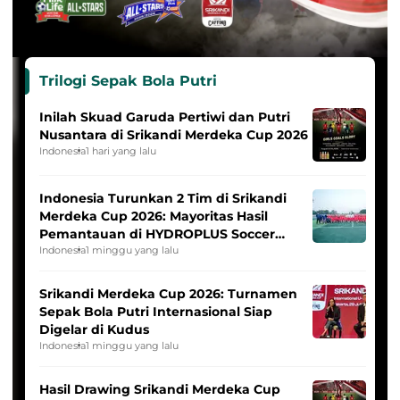
Trilogi Sepak Bola Putri
Inilah Skuad Garuda Pertiwi dan Putri
Nusantara di Srikandi Merdeka Cup 2026
Indonesia
1 hari yang lalu
Indonesia Turunkan 2 Tim di Srikandi
Merdeka Cup 2026: Mayoritas Hasil
Pemantauan di HYDROPLUS Soccer
League
Indonesia
1 minggu yang lalu
Srikandi Merdeka Cup 2026: Turnamen
Sepak Bola Putri Internasional Siap
Digelar di Kudus
Indonesia
1 minggu yang lalu
Hasil Drawing Srikandi Merdeka Cup