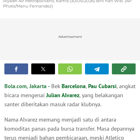
Riyadh Air Metropolitano, Kamis (30/04/2026) dini hari WIB. (AP
Photo/Manu Fernandez)
Advertisement
Bola.com, Jakarta -
Bek
Barcelona
,
Pau Cubarsi
, angkat
bicara mengenai
Julian Alvarez
, yang belakangan
santer diberitakan masuk radar klubnya.
Nama Alvarez memang menjadi satu di antara
komoditas panas pada bursa transfer. Masa depannya
terus menjadi bahan pembicaraan, meski Atletico