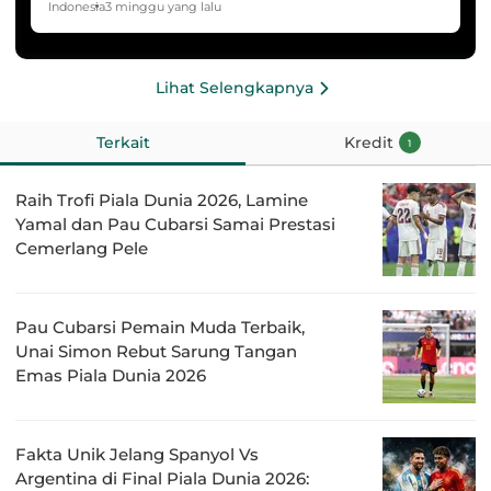
HYDROPLUS Soccer League
Indonesia
3 minggu yang lalu
Lihat Selengkapnya
Terkait
Kredit
1
Raih Trofi Piala Dunia 2026, Lamine
Yamal dan Pau Cubarsi Samai Prestasi
Cemerlang Pele
Pau Cubarsi Pemain Muda Terbaik,
Unai Simon Rebut Sarung Tangan
Emas Piala Dunia 2026
Fakta Unik Jelang Spanyol Vs
Argentina di Final Piala Dunia 2026: