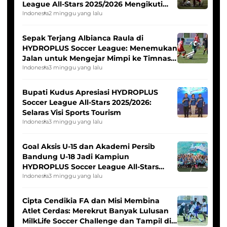
League All-Stars 2025/2026 Mengikuti
Seleksi Timnas Indonesia Putri
Indonesia
2 minggu yang lalu
Sepak Terjang Albianca Raula di
HYDROPLUS Soccer League: Menemukan
Jalan untuk Mengejar Mimpi ke Timnas
Indonesia Putri
Indonesia
3 minggu yang lalu
Bupati Kudus Apresiasi HYDROPLUS
Soccer League All-Stars 2025/2026:
Selaras Visi Sports Tourism
Indonesia
3 minggu yang lalu
Goal Aksis U-15 dan Akademi Persib
Bandung U-18 Jadi Kampiun
HYDROPLUS Soccer League All-Stars
2025/2026
Indonesia
3 minggu yang lalu
Cipta Cendikia FA dan Misi Membina
Atlet Cerdas: Merekrut Banyak Lulusan
MilkLife Soccer Challenge dan Tampil di