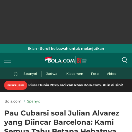
Iklan - Scroll ke bawah untuk melanjutkan
Spanyol
Jadwal
Klasemen
Foto
Video
iala Dunia 2026 racikan khas Bola.com. Klik di sini!
EKSKLUSIF!
Bola.com
Spanyol
Pau Cubarsi soal Julian Alvarez
yang Diincar Barcelona: Kami
Semua Tahu Betapa Hebatnya