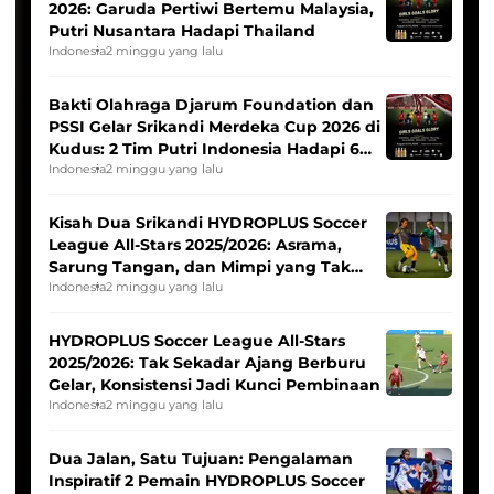
2026: Garuda Pertiwi Bertemu Malaysia,
Putri Nusantara Hadapi Thailand
Indonesia
2 minggu yang lalu
Bakti Olahraga Djarum Foundation dan
PSSI Gelar Srikandi Merdeka Cup 2026 di
Kudus: 2 Tim Putri Indonesia Hadapi 6
Tim Asia
Indonesia
2 minggu yang lalu
Kisah Dua Srikandi HYDROPLUS Soccer
League All-Stars 2025/2026: Asrama,
Sarung Tangan, dan Mimpi yang Tak
Pernah Padam
Indonesia
2 minggu yang lalu
HYDROPLUS Soccer League All-Stars
2025/2026: Tak Sekadar Ajang Berburu
Gelar, Konsistensi Jadi Kunci Pembinaan
Indonesia
2 minggu yang lalu
Dua Jalan, Satu Tujuan: Pengalaman
Inspiratif 2 Pemain HYDROPLUS Soccer