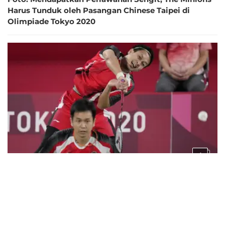
Harus Tunduk oleh Pasangan Chinese Taipei di
Olimpiade Tokyo 2020
6
5 tahun lalu
Foto: Ahsan/Hendra Susul Marcus/Kevin ke
Perempatfinal Bulu Tangkis Ganda Putra Olimpiade
Tokyo 2020 Setelah Kalahkan Pasangan Malaysia