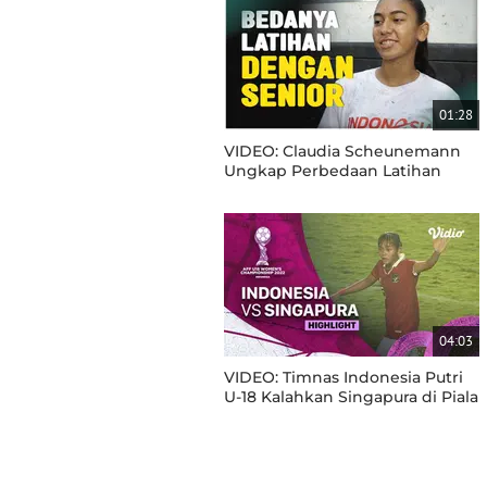
01:28
VIDEO: Claudia Scheunemann
Ungkap Perbedaan Latihan
Timnas Putri Indonesia Senior
dan U-17
04:03
VIDEO: Timnas Indonesia Putri
U-18 Kalahkan Singapura di Piala
AFF U-18 Berkat Gol Pemain
Berusia 13 Tahun