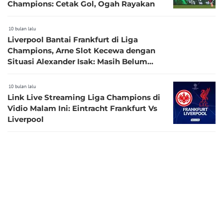
Champions: Cetak Gol, Ogah Rayakan
10 bulan lalu
Liverpool Bantai Frankfurt di Liga
Champions, Arne Slot Kecewa dengan
Situasi Alexander Isak: Masih Belum
Cetak Gol, Eh Sekarang Cedera
10 bulan lalu
Link Live Streaming Liga Champions di
Vidio Malam Ini: Eintracht Frankfurt Vs
Liverpool
10 bulan lalu
Prediksi Eintracht Frankfurt Vs Liverpool
di Liga Champions: The Reds Lagi
Limbung, Jadi Sasaran Empuk Tuan
Rumah?
10 bulan lalu
Rapor Kevin Diks usai Monchengladbach