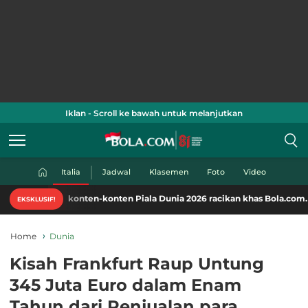
Iklan - Scroll ke bawah untuk melanjutkan
Italia
Jadwal
Klasemen
Foto
Video
 konten-konten Piala Dunia 2026 racikan khas Bola.com. Klik di sini!
EKSKLUSIF!
Home
Dunia
Kisah Frankfurt Raup Untung
345 Juta Euro dalam Enam
Tahun dari Penjualan para