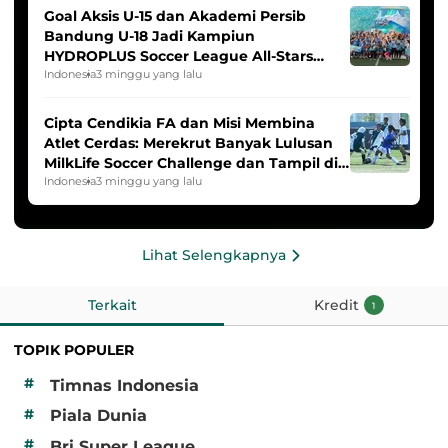
Goal Aksis U-15 dan Akademi Persib
Bandung U-18 Jadi Kampiun
HYDROPLUS Soccer League All-Stars
2025/2026
Indonesia
3 minggu yang lalu
Cipta Cendikia FA dan Misi Membina
Atlet Cerdas: Merekrut Banyak Lulusan
MilkLife Soccer Challenge dan Tampil di
HYDROPLUS Soccer League
Indonesia
3 minggu yang lalu
Lihat Selengkapnya
Terkait
Kredit
1
TOPIK POPULER
#
Timnas Indonesia
#
Piala Dunia
#
Bri Super League