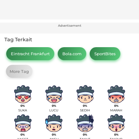
Advertisement
Tag Terkait
Eintracht Frankfurt
Bola.com
SportBites
More Tag
0%
0%
0%
0%
SUKA
LUCU
SEDIH
MARAH
0%
0%
0%
0%