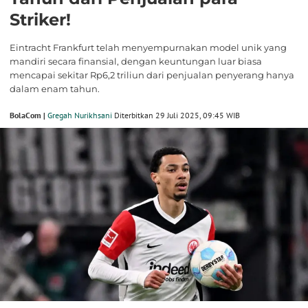
Striker!
Eintracht Frankfurt telah menyempurnakan model unik yang
mandiri secara finansial, dengan keuntungan luar biasa
mencapai sekitar Rp6,2 triliun dari penjualan penyerang hanya
dalam enam tahun.
BolaCom |
Gregah Nurikhsani
Diterbitkan 29 Juli 2025, 09:45 WIB