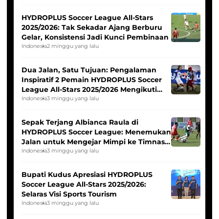
HYDROPLUS Soccer League All-Stars
2025/2026: Tak Sekadar Ajang Berburu
Gelar, Konsistensi Jadi Kunci Pembinaan
Indonesia
2 minggu yang lalu
Dua Jalan, Satu Tujuan: Pengalaman
Inspiratif 2 Pemain HYDROPLUS Soccer
League All-Stars 2025/2026 Mengikuti
Seleksi Timnas Indonesia Putri
Indonesia
3 minggu yang lalu
Sepak Terjang Albianca Raula di
HYDROPLUS Soccer League: Menemukan
Jalan untuk Mengejar Mimpi ke Timnas
Indonesia Putri
Indonesia
3 minggu yang lalu
Bupati Kudus Apresiasi HYDROPLUS
Soccer League All-Stars 2025/2026:
Selaras Visi Sports Tourism
Indonesia
3 minggu yang lalu