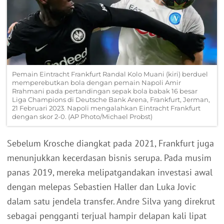
Pemain Eintracht Frankfurt Randal Kolo Muani (kiri) berduel
memperebutkan bola dengan pemain Napoli Amir
Rrahmani pada pertandingan sepak bola babak 16 besar
Liga Champions di Deutsche Bank Arena, Frankfurt, Jerman,
21 Februari 2023. Napoli mengalahkan Eintracht Frankfurt
dengan skor 2-0. (AP Photo/Michael Probst)
Sebelum Krosche diangkat pada 2021, Frankfurt juga
menunjukkan kecerdasan bisnis serupa. Pada musim
panas 2019, mereka melipatgandakan investasi awal
dengan melepas Sebastien Haller dan Luka Jovic
dalam satu jendela transfer. Andre Silva yang direkrut
sebagai pengganti terjual hampir delapan kali lipat