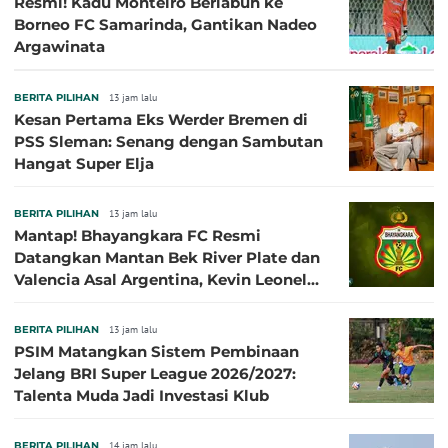
Resmi! Kadu Monteiro Berlabuh ke
Borneo FC Samarinda, Gantikan Nadeo
Argawinata
BERITA PILIHAN
13 jam lalu
Kesan Pertama Eks Werder Bremen di
PSS Sleman: Senang dengan Sambutan
Hangat Super Elja
BERITA PILIHAN
13 jam lalu
Mantap! Bhayangkara FC Resmi
Datangkan Mantan Bek River Plate dan
Valencia Asal Argentina, Kevin Leonel
Sibille
BERITA PILIHAN
13 jam lalu
PSIM Matangkan Sistem Pembinaan
Jelang BRI Super League 2026/2027:
Talenta Muda Jadi Investasi Klub
BERITA PILIHAN
14 jam lalu