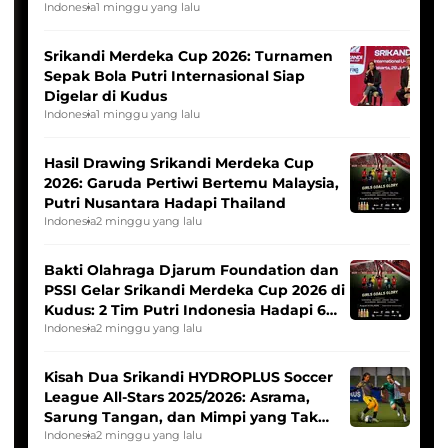
League
Indonesia
1 minggu yang lalu
Srikandi Merdeka Cup 2026: Turnamen
Sepak Bola Putri Internasional Siap
Digelar di Kudus
Indonesia
1 minggu yang lalu
Hasil Drawing Srikandi Merdeka Cup
2026: Garuda Pertiwi Bertemu Malaysia,
Putri Nusantara Hadapi Thailand
Indonesia
2 minggu yang lalu
Bakti Olahraga Djarum Foundation dan
PSSI Gelar Srikandi Merdeka Cup 2026 di
Kudus: 2 Tim Putri Indonesia Hadapi 6
Tim Asia
Indonesia
2 minggu yang lalu
Kisah Dua Srikandi HYDROPLUS Soccer
League All-Stars 2025/2026: Asrama,
Sarung Tangan, dan Mimpi yang Tak
Pernah Padam
Indonesia
2 minggu yang lalu