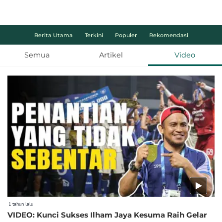
Berita Utama
Terkini
Populer
Rekomendasi
Semua
Artikel
Video
1 tahun lalu
VIDEO: Kunci Sukses Ilham Jaya Kesuma Raih Gelar