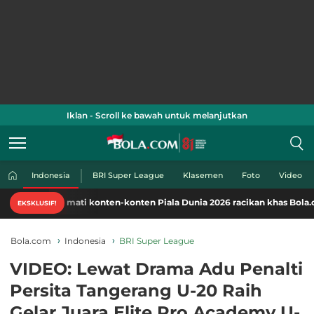
Iklan - Scroll ke bawah untuk melanjutkan
Indonesia
BRI Super League
Klasemen
Foto
Video
Nikmati konten-konten Piala Dunia 2026 racikan khas Bola.com. Kli
EKSKLUSIF!
Bola.com
Indonesia
BRI Super League
VIDEO: Lewat Drama Adu Penalti
Persita Tangerang U-20 Raih
Gelar Juara Elite Pro Academy U-