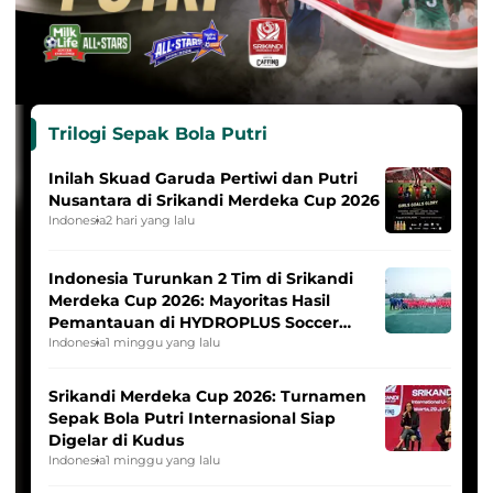
Trilogi Sepak Bola Putri
Inilah Skuad Garuda Pertiwi dan Putri
Nusantara di Srikandi Merdeka Cup 2026
Indonesia
2 hari yang lalu
Indonesia Turunkan 2 Tim di Srikandi
Merdeka Cup 2026: Mayoritas Hasil
Pemantauan di HYDROPLUS Soccer
League
Indonesia
1 minggu yang lalu
Srikandi Merdeka Cup 2026: Turnamen
Sepak Bola Putri Internasional Siap
Digelar di Kudus
Indonesia
1 minggu yang lalu