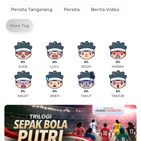
Persita Tangerang
Persita
Berita Video
More Tag
0%
0%
0%
0%
SUKA
LUCU
SEDIH
MARAH
0%
0%
0%
0%
KAGET
ANEH
TAKUT
TAKJUB