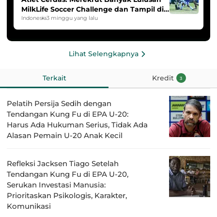
MilkLife Soccer Challenge dan Tampil di
HYDROPLUS Soccer League
Indonesia
3 minggu yang lalu
Lihat Selengkapnya
Terkait
Kredit
3
Pelatih Persija Sedih dengan
Tendangan Kung Fu di EPA U-20:
Harus Ada Hukuman Serius, Tidak Ada
Alasan Pemain U-20 Anak Kecil
Refleksi Jacksen Tiago Setelah
Tendangan Kung Fu di EPA U-20,
Serukan Investasi Manusia:
Prioritaskan Psikologis, Karakter,
Komunikasi