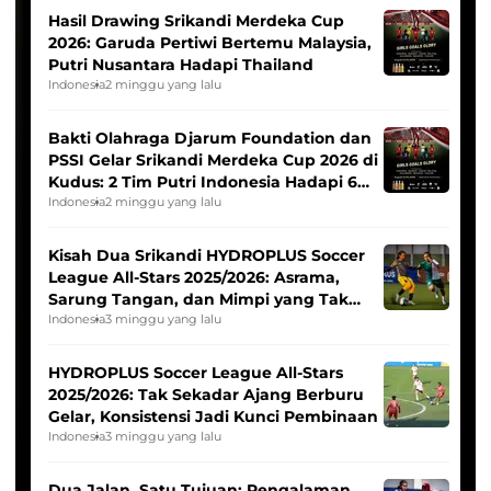
Hasil Drawing Srikandi Merdeka Cup
2026: Garuda Pertiwi Bertemu Malaysia,
Putri Nusantara Hadapi Thailand
Indonesia
2 minggu yang lalu
Bakti Olahraga Djarum Foundation dan
PSSI Gelar Srikandi Merdeka Cup 2026 di
Kudus: 2 Tim Putri Indonesia Hadapi 6
Tim Asia
Indonesia
2 minggu yang lalu
Kisah Dua Srikandi HYDROPLUS Soccer
League All-Stars 2025/2026: Asrama,
Sarung Tangan, dan Mimpi yang Tak
Pernah Padam
Indonesia
3 minggu yang lalu
HYDROPLUS Soccer League All-Stars
2025/2026: Tak Sekadar Ajang Berburu
Gelar, Konsistensi Jadi Kunci Pembinaan
Indonesia
3 minggu yang lalu
Dua Jalan, Satu Tujuan: Pengalaman