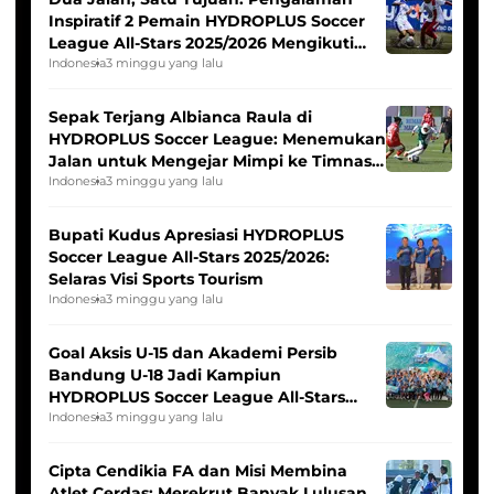
Inspiratif 2 Pemain HYDROPLUS Soccer
League All-Stars 2025/2026 Mengikuti
Seleksi Timnas Indonesia Putri
Indonesia
3 minggu yang lalu
Sepak Terjang Albianca Raula di
HYDROPLUS Soccer League: Menemukan
Jalan untuk Mengejar Mimpi ke Timnas
Indonesia Putri
Indonesia
3 minggu yang lalu
Bupati Kudus Apresiasi HYDROPLUS
Soccer League All-Stars 2025/2026:
Selaras Visi Sports Tourism
Indonesia
3 minggu yang lalu
Goal Aksis U-15 dan Akademi Persib
Bandung U-18 Jadi Kampiun
HYDROPLUS Soccer League All-Stars
2025/2026
Indonesia
3 minggu yang lalu
Cipta Cendikia FA dan Misi Membina
Atlet Cerdas: Merekrut Banyak Lulusan