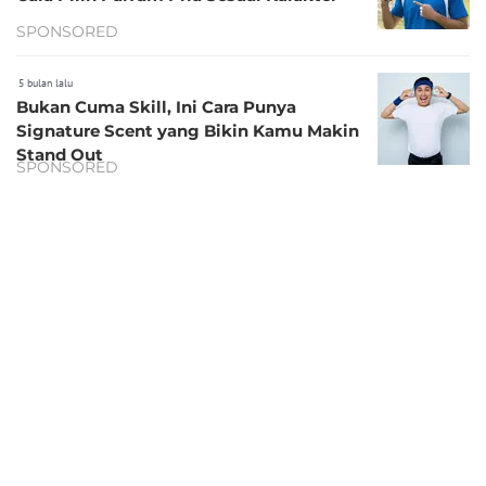
SPONSORED
5 bulan lalu
Bukan Cuma Skill, Ini Cara Punya
Signature Scent yang Bikin Kamu Makin
Stand Out
SPONSORED
5 bulan lalu
Aroma Clean untuk Lebaran: Rahasia
Tampil Fresh dari Salat Ied sampai
Silaturahmi
SPONSORED
5 bulan lalu
Jelang Lebaran, saatnya Upgrade Parfum
agar Penampilan Makin Maksimal
SPONSORED