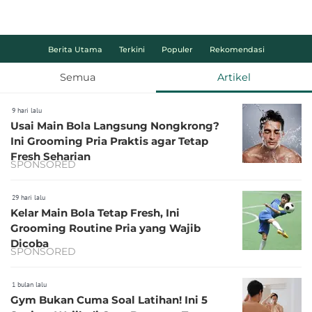
Berita Utama
Terkini
Populer
Rekomendasi
Semua
Artikel
9 hari lalu
Usai Main Bola Langsung Nongkrong?
Ini Grooming Pria Praktis agar Tetap
Fresh Seharian
SPONSORED
29 hari lalu
Kelar Main Bola Tetap Fresh, Ini
Grooming Routine Pria yang Wajib
Dicoba
SPONSORED
1 bulan lalu
Gym Bukan Cuma Soal Latihan! Ini 5