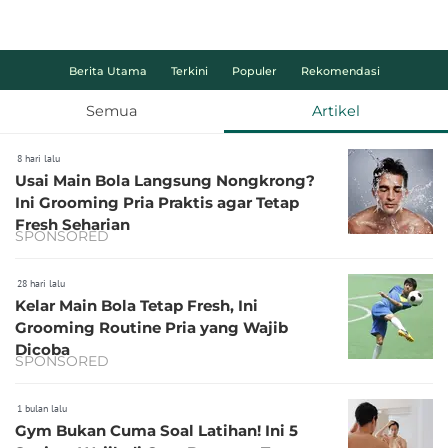
Berita Utama
Terkini
Populer
Rekomendasi
Semua
Artikel
8 hari lalu
Usai Main Bola Langsung Nongkrong?
Ini Grooming Pria Praktis agar Tetap
Fresh Seharian
SPONSORED
28 hari lalu
Kelar Main Bola Tetap Fresh, Ini
Grooming Routine Pria yang Wajib
Dicoba
SPONSORED
1 bulan lalu
Gym Bukan Cuma Soal Latihan! Ini 5