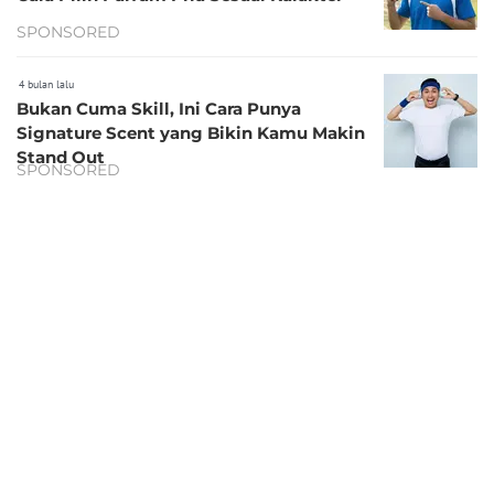
SPONSORED
4 bulan lalu
Bukan Cuma Skill, Ini Cara Punya
Signature Scent yang Bikin Kamu Makin
Stand Out
SPONSORED
5 bulan lalu
Aroma Clean untuk Lebaran: Rahasia
Tampil Fresh dari Salat Ied sampai
Silaturahmi
SPONSORED
5 bulan lalu
Jelang Lebaran, saatnya Upgrade Parfum
agar Penampilan Makin Maksimal
SPONSORED