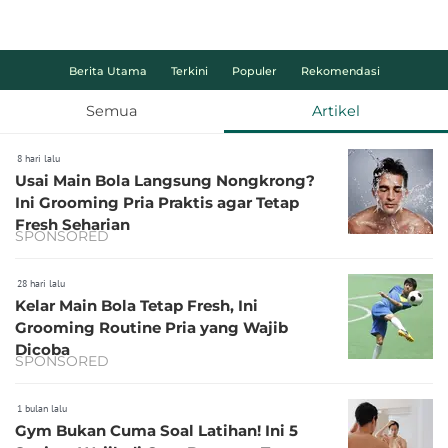
Berita Utama
Terkini
Populer
Rekomendasi
Semua
Artikel
8 hari lalu
Usai Main Bola Langsung Nongkrong?
Ini Grooming Pria Praktis agar Tetap
Fresh Seharian
SPONSORED
28 hari lalu
Kelar Main Bola Tetap Fresh, Ini
Grooming Routine Pria yang Wajib
Dicoba
SPONSORED
1 bulan lalu
Gym Bukan Cuma Soal Latihan! Ini 5