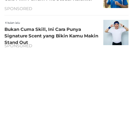
SPONSORED
4 bulan lalu
Bukan Cuma Skill, Ini Cara Punya
Signature Scent yang Bikin Kamu Makin
Stand Out
SPONSORED
5 bulan lalu
Aroma Clean untuk Lebaran: Rahasia
Tampil Fresh dari Salat Ied sampai
Silaturahmi
SPONSORED
5 bulan lalu
Jelang Lebaran, saatnya Upgrade Parfum
agar Penampilan Makin Maksimal
SPONSORED