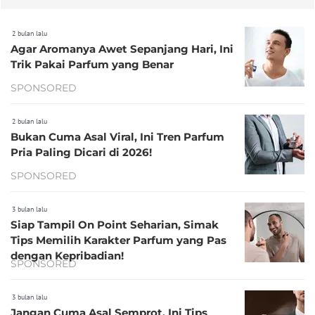
2 bulan lalu
Agar Aromanya Awet Sepanjang Hari, Ini
Trik Pakai Parfum yang Benar
SPONSORED
2 bulan lalu
Bukan Cuma Asal Viral, Ini Tren Parfum
Pria Paling Dicari di 2026!
SPONSORED
3 bulan lalu
Siap Tampil On Point Seharian, Simak
Tips Memilih Karakter Parfum yang Pas
dengan Kepribadian!
SPONSORED
3 bulan lalu
Jangan Cuma Asal Semprot, Ini Tips