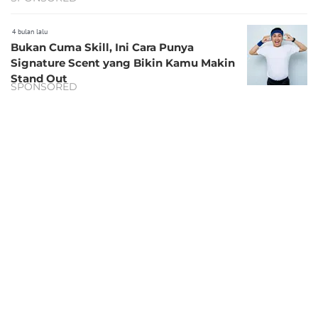
4 bulan lalu
Bukan Cuma Skill, Ini Cara Punya
Signature Scent yang Bikin Kamu Makin
Stand Out
SPONSORED
5 bulan lalu
Aroma Clean untuk Lebaran: Rahasia
Tampil Fresh dari Salat Ied sampai
Silaturahmi
SPONSORED
5 bulan lalu
Jelang Lebaran, saatnya Upgrade Parfum
agar Penampilan Makin Maksimal
SPONSORED
5 bulan lalu
Anti Bau Loyo Saat Bukber, Ini Cara