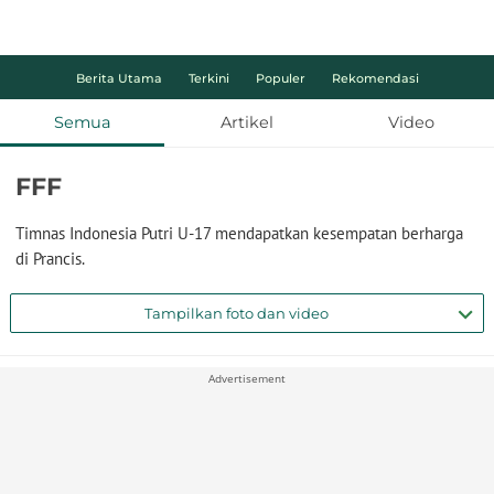
Berita Utama
Terkini
Populer
Rekomendasi
Semua
Artikel
Video
FFF
Timnas Indonesia Putri U-17 mendapatkan kesempatan berharga
di Prancis.
Tampilkan foto dan video
Advertisement