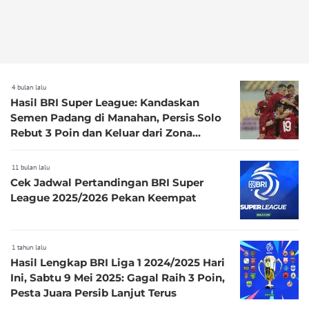
4 bulan lalu
Hasil BRI Super League: Kandaskan
Semen Padang di Manahan, Persis Solo
Rebut 3 Poin dan Keluar dari Zona
Bahaya
11 bulan lalu
Cek Jadwal Pertandingan BRI Super
League 2025/2026 Pekan Keempat
1 tahun lalu
Hasil Lengkap BRI Liga 1 2024/2025 Hari
Ini, Sabtu 9 Mei 2025: Gagal Raih 3 Poin,
Pesta Juara Persib Lanjut Terus