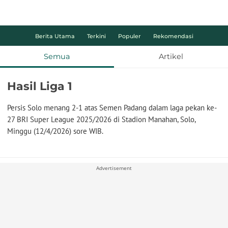
Berita Utama
Terkini
Populer
Rekomendasi
Semua
Artikel
Hasil Liga 1
Persis Solo menang 2-1 atas Semen Padang dalam laga pekan ke-
27 BRI Super League 2025/2026 di Stadion Manahan, Solo,
Minggu (12/4/2026) sore WIB.
Advertisement