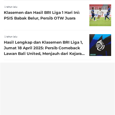
1 tahun lalu
Klasemen dan Hasil BRI Liga 1 Hari Ini:
PSIS Babak Belur, Persib OTW Juara
1 tahun lalu
Hasil Lengkap dan Klasemen BRI Liga 1,
Jumat 18 April 2025: Persib Comeback
Lawan Bali United, Menjauh dari Kejaran
Dewa United