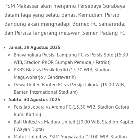
PSM Makassar akan menjamu Persebaya Surabaya
dalam laga yang selalu panas. Kemudian, Persib
Bandung akan menghadapi Borneo FC Samarinda,
dan Persita Tangerang melawan Semen Padang FC.
Jumat, 29 Agustus 2025
Bhayangkara Presisi Lampung FC vs Persis Solo (15.30
WIB, Stadion PKOR Sumpah Pemuda / Patriot)
PSBS Biak vs Persik Kediri (15.30 WIB, Stadion
Maguwoharjo / Cendrawasih)
Dewa United Banten FC vs Persija Jakarta (19.00 WIB,
Banten International Stadium)
Sabtu, 30 Agustus 2025
Persijap Jepara vs Arema FC (15.30 WIB, Stadion Gelora
Bumi Kartini)
Bali United vs Madura United (19.00 WIB, Stadion Kapten
I Wayan Dipta)
Malut United vs PSIM Yogyakarta (19.00 WIB, Stadion