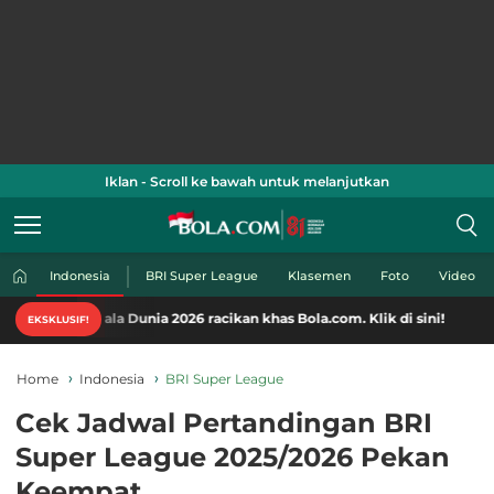
Iklan - Scroll ke bawah untuk melanjutkan
Indonesia
BRI Super League
Klasemen
Foto
Video
iala Dunia 2026 racikan khas Bola.com. Klik di sini!
EKSKLUSIF!
Home
Indonesia
BRI Super League
Cek Jadwal Pertandingan BRI
Super League 2025/2026 Pekan
Keempat