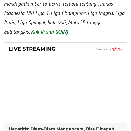
mendapatkan berita-berita terbaru tentang Timnas
Indonesia, BRI Liga 1, Liga Champions, Liga Inggris, Liga
Italia, Liga Spanyol, bola voli, MotoGP, hingga
bulutangkis.
Klik di sini (JOIN)
LIVE STREAMING
Powered by
Hepatitis: Diam-Diam Mengancam, Bisa Dicegah