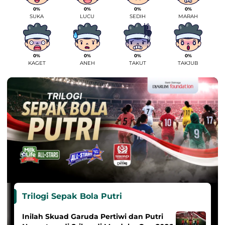
0%
0%
0%
0%
SUKA
LUCU
SEDIH
MARAH
0%
0%
0%
0%
KAGET
ANEH
TAKUT
TAKJUB
Trilogi Sepak Bola Putri
Inilah Skuad Garuda Pertiwi dan Putri