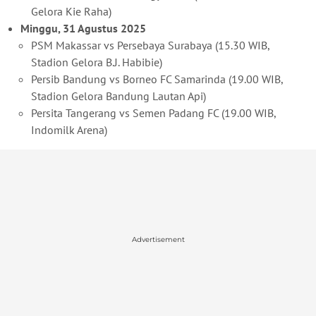
Gelora Kie Raha)
Minggu, 31 Agustus 2025
PSM Makassar vs Persebaya Surabaya (15.30 WIB,
Stadion Gelora B.J. Habibie)
Persib Bandung vs Borneo FC Samarinda (19.00 WIB,
Stadion Gelora Bandung Lautan Api)
Persita Tangerang vs Semen Padang FC (19.00 WIB,
Indomilk Arena)
Advertisement