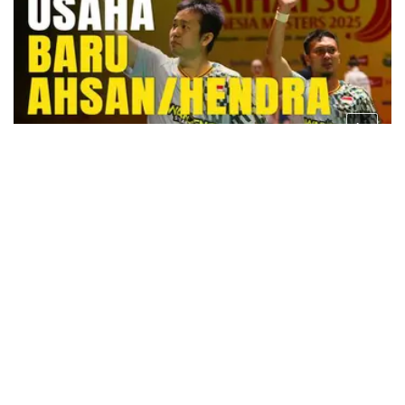
2 tahun lalu
VIDEO: Momen Perpisahan Ahsan/Hendra di
Konferensi Pers Indonesia Masters 2025
2 tahun lalu
Campur Aduk Konferensi Pers Hendra
Setiawan / Mohammad Ahsan Sebelum
Pensiun: Ada Sedih, Lawak, hingga
Keceriaan
2 tahun lalu
Hendra Setiawan Ingin Jadi Pelatih Usai
Gantung Raket, Tapi Urus Bisnis dan