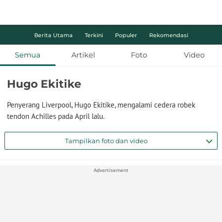
Berita Utama
Terkini
Populer
Rekomendasi
Semua
Artikel
Foto
Video
Hugo Ekitike
Penyerang Liverpool, Hugo Ekitike, mengalami cedera robek
tendon Achilles pada April lalu.
Tampilkan foto dan video
Advertisement