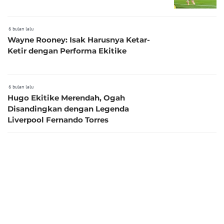
6 bulan lalu
Wayne Rooney: Isak Harusnya Ketar-
Ketir dengan Performa Ekitike
6 bulan lalu
Hugo Ekitike Merendah, Ogah
Disandingkan dengan Legenda
Liverpool Fernando Torres
6 bulan lalu
Mbappe Sampai Angkat Topi, Hugo
Ekitike Menggila dan Antar Liverpool
Hancurkan Newcastle
6 bulan lalu
Puja Puji Arne Slot untuk Hugo Ekitike: