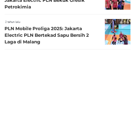
Jakarta Electric PLN Bekuk Gresik
Petrokimia
2 tahun lalu
PLN Mobile Proliga 2025: Jakarta
Electric PLN Bertekad Sapu Bersih 2
Laga di Malang
2 tahun lalu
Jakarta Electric PLN Umumkan Skuad
untuk PLN Mobile Proliga 2025,
Diperkuat Mantan Pemain Red Sparks
2 tahun lalu
Link Live Streaming Grand Final PLN
Mobile Proliga 2024 di Vidio: Jakarta
Electric PLN Vs Jakarta BIN