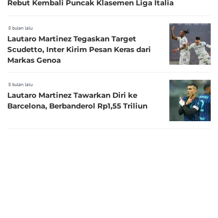
Rebut Kembali Puncak Klasemen Liga Italia
8 bulan lalu
Lautaro Martinez Tegaskan Target
Scudetto, Inter Kirim Pesan Keras dari
Markas Genoa
8 bulan lalu
Lautaro Martinez Tawarkan Diri ke
Barcelona, Berbanderol Rp1,55 Triliun
10 bulan lalu
Pertemuan yang Berapi-api: Conte dan
Lautaro Kembali Terlibat Cekcok Panas
11 bulan lalu
3 Pemain Favorit Lautaro Martinez