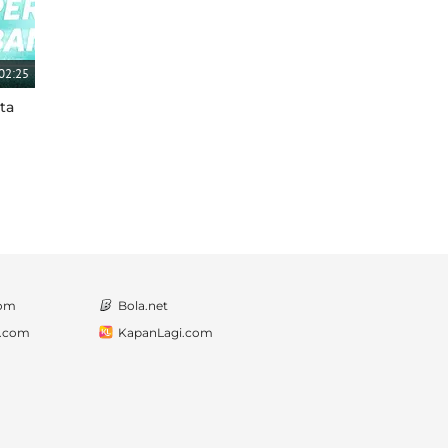
02:25
ta
com
Bola.net
a.com
KapanLagi.com