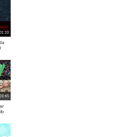
01:10
da
1
03:43
ar
ib