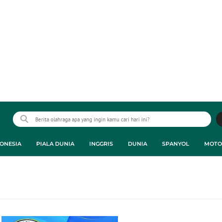
ONESIA
PIALA DUNIA
INGGRIS
DUNIA
SPANYOL
MOTO