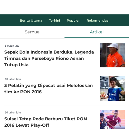
Berita Utama
Terkini
Populer
Rekomendasi
Semua
Artikel
5 bulan lalu
Sepak Bola Indonesia Berduka, Legenda
Timnas dan Persebaya Riono Asnan
Tutup Usia
10 tahun lalu
3 Pelatih yang Dipecat usai Meloloskan
tim ke PON 2016
10 tahun lalu
Sulsel Tetap Pede Berburu Tiket PON
2016 Lewat Play-Off