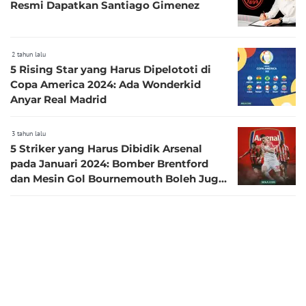
Resmi Dapatkan Santiago Gimenez
2 tahun lalu
5 Rising Star yang Harus Dipelototi di
Copa America 2024: Ada Wonderkid
Anyar Real Madrid
3 tahun lalu
5 Striker yang Harus Dibidik Arsenal
pada Januari 2024: Bomber Brentford
dan Mesin Gol Bournemouth Boleh Juga
Nih!
3 tahun lalu
3 Incaran Utama Real Madrid pada
Musim Panas 2024: Masih Penasaran
sama Kylian Mbappe?
3 tahun lalu