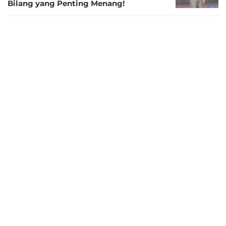
Bilang yang Penting Menang!
2 tahun lalu
Mengulas Ranking FIFA Negara-negara
yang Bersaing di Piala AFF 2024:
Thailand Masih Tertinggi, Timor Leste
Paling Buncit
5
2 tahun lalu
Foto: Timor Leste Juga Punya Figo, Pemain yang