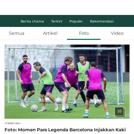
Berita Utama
Terkini
Populer
Rekomendasi
Semua
Artikel
Foto
Video
10
4 bulan lalu
Foto: Momen Para Legenda Barcelona Injakkan Kaki