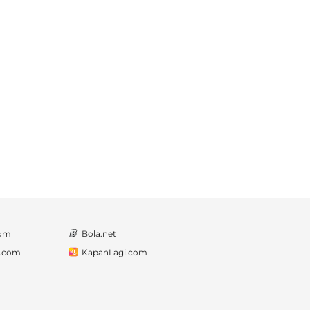
com
Bola.net
a.com
KapanLagi.com