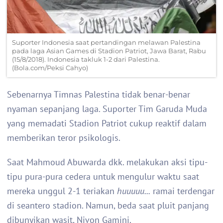
Suporter Indonesia saat pertandingan melawan Palestina
pada laga Asian Games di Stadion Patriot, Jawa Barat, Rabu
(15/8/2018). Indonesia takluk 1-2 dari Palestina.
(Bola.com/Peksi Cahyo)
Sebenarnya Timnas Palestina tidak benar-benar
nyaman sepanjang laga. Suporter Tim Garuda Muda
yang memadati Stadion Patriot cukup reaktif dalam
memberikan teror psikologis.
Saat Mahmoud Abuwarda dkk. melakukan aksi tipu-
tipu pura-pura cedera untuk mengulur waktu saat
mereka unggul 2-1 teriakan
huuuuu...
ramai terdengar
di seantero stadion. Namun, beda saat pluit panjang
dibunyikan wasit, Nivon Gamini.