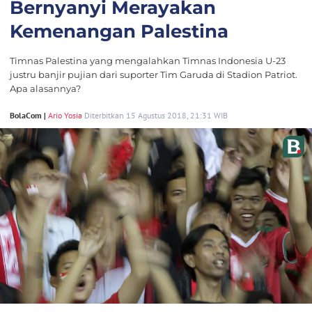
Bernyanyi Merayakan
Kemenangan Palestina
Timnas Palestina yang mengalahkan Timnas Indonesia U-23
justru banjir pujian dari suporter Tim Garuda di Stadion Patriot.
Apa alasannya?
BolaCom |
Ario Yosia
Diterbitkan 15 Agustus 2018, 21:31 WIB