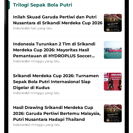
Trilogi Sepak Bola Putri
Inilah Skuad Garuda Pertiwi dan Putri
Nusantara di Srikandi Merdeka Cup 2026
Indonesia
1 hari yang lalu
Indonesia Turunkan 2 Tim di Srikandi
Merdeka Cup 2026: Mayoritas Hasil
Pemantauan di HYDROPLUS Soccer
League
Indonesia
1 minggu yang lalu
Srikandi Merdeka Cup 2026: Turnamen
Sepak Bola Putri Internasional Siap
Digelar di Kudus
Indonesia
1 minggu yang lalu
Hasil Drawing Srikandi Merdeka Cup
2026: Garuda Pertiwi Bertemu Malaysia,
Putri Nusantara Hadapi Thailand
Indonesia
2 minggu yang lalu