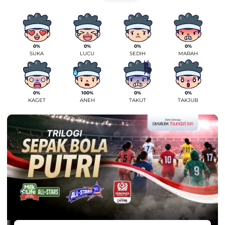
0%
0%
0%
0%
SUKA
LUCU
SEDIH
MARAH
0%
100%
0%
0%
KAGET
ANEH
TAKUT
TAKJUB