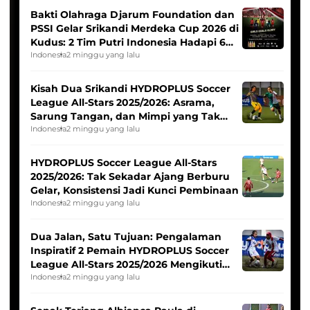
Bakti Olahraga Djarum Foundation dan
PSSI Gelar Srikandi Merdeka Cup 2026 di
Kudus: 2 Tim Putri Indonesia Hadapi 6
Tim Asia
Indonesia
2 minggu yang lalu
Kisah Dua Srikandi HYDROPLUS Soccer
League All-Stars 2025/2026: Asrama,
Sarung Tangan, dan Mimpi yang Tak
Pernah Padam
Indonesia
2 minggu yang lalu
HYDROPLUS Soccer League All-Stars
2025/2026: Tak Sekadar Ajang Berburu
Gelar, Konsistensi Jadi Kunci Pembinaan
Indonesia
2 minggu yang lalu
Dua Jalan, Satu Tujuan: Pengalaman
Inspiratif 2 Pemain HYDROPLUS Soccer
League All-Stars 2025/2026 Mengikuti
Seleksi Timnas Indonesia Putri
Indonesia
2 minggu yang lalu