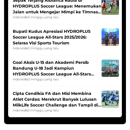
Sepak Terjang Albianca Raula di
HYDROPLUS Soccer League: Menemukan
Jalan untuk Mengejar Mimpi ke Timnas
Indonesia Putri
Indonesia
3 minggu yang lalu
Bupati Kudus Apresiasi HYDROPLUS
Soccer League All-Stars 2025/2026:
Selaras Visi Sports Tourism
Indonesia
3 minggu yang lalu
Goal Aksis U-15 dan Akademi Persib
Bandung U-18 Jadi Kampiun
HYDROPLUS Soccer League All-Stars
2025/2026
Indonesia
3 minggu yang lalu
Cipta Cendikia FA dan Misi Membina
Atlet Cerdas: Merekrut Banyak Lulusan
MilkLife Soccer Challenge dan Tampil di
HYDROPLUS Soccer League
Indonesia
3 minggu yang lalu