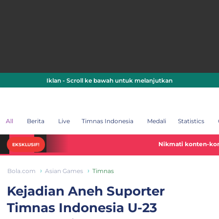
Iklan - Scroll ke bawah untuk melanjutkan
All
Berita
Live
Timnas Indonesia
Medali
Statistics
Nikmati konten-konten Piala Dun
EKSKLUSIF!
Bola.com
Asian Games
Timnas
Kejadian Aneh Suporter
Timnas Indonesia U-23