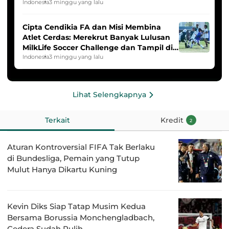
2025/2026
Indonesia
3 minggu yang lalu
Cipta Cendikia FA dan Misi Membina
Atlet Cerdas: Merekrut Banyak Lulusan
MilkLife Soccer Challenge dan Tampil di
HYDROPLUS Soccer League
Indonesia
3 minggu yang lalu
Lihat Selengkapnya
Terkait
Kredit
2
Aturan Kontroversial FIFA Tak Berlaku
di Bundesliga, Pemain yang Tutup
Mulut Hanya Dikartu Kuning
Kevin Diks Siap Tatap Musim Kedua
Bersama Borussia Monchengladbach,
Cedera Sudah Pulih