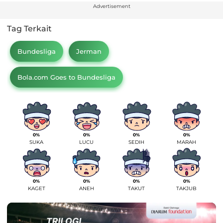
Advertisement
Tag Terkait
Bundesliga
Jerman
Bola.com Goes to Bundesliga
0%
0%
0%
0%
SUKA
LUCU
SEDIH
MARAH
0%
0%
0%
0%
KAGET
ANEH
TAKUT
TAKJUB