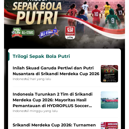
Trilogi Sepak Bola Putri
Inilah Skuad Garuda Pertiwi dan Putri
Nusantara di Srikandi Merdeka Cup 2026
Indonesia
2 hari yang lalu
Indonesia Turunkan 2 Tim di Srikandi
Merdeka Cup 2026: Mayoritas Hasil
Pemantauan di HYDROPLUS Soccer
League
Indonesia
1 minggu yang lalu
Srikandi Merdeka Cup 2026: Turnamen