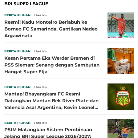
BRI SUPER LEAGUE
BERITA PILIHAN
1 hari lalu
Resmi! Kadu Monteiro Berlabuh ke
Borneo FC Samarinda, Gantikan Nadeo
Argawinata
BERITA PILIHAN
1 hari lalu
Kesan Pertama Eks Werder Bremen di
PSS Sleman: Senang dengan Sambutan
Hangat Super Elja
BERITA PILIHAN
1 hari lalu
Mantap! Bhayangkara FC Resmi
Datangkan Mantan Bek River Plate dan
Valencia Asal Argentina, Kevin Leonel
Sibille
BERITA PILIHAN
1 hari lalu
PSIM Matangkan Sistem Pembinaan
Jelang BRI Super League 2026/2027: