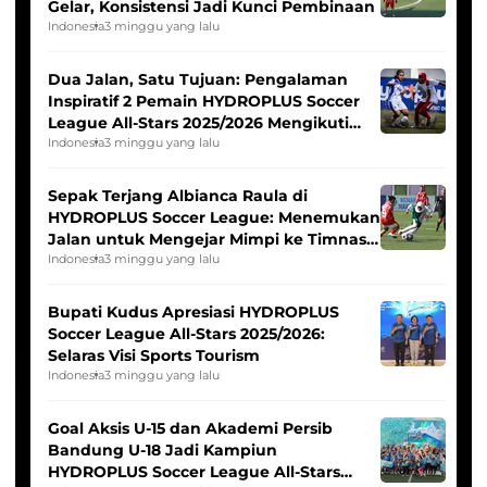
Gelar, Konsistensi Jadi Kunci Pembinaan
Indonesia
3 minggu yang lalu
Dua Jalan, Satu Tujuan: Pengalaman
Inspiratif 2 Pemain HYDROPLUS Soccer
League All-Stars 2025/2026 Mengikuti
Seleksi Timnas Indonesia Putri
Indonesia
3 minggu yang lalu
Sepak Terjang Albianca Raula di
HYDROPLUS Soccer League: Menemukan
Jalan untuk Mengejar Mimpi ke Timnas
Indonesia Putri
Indonesia
3 minggu yang lalu
Bupati Kudus Apresiasi HYDROPLUS
Soccer League All-Stars 2025/2026:
Selaras Visi Sports Tourism
Indonesia
3 minggu yang lalu
Goal Aksis U-15 dan Akademi Persib
Bandung U-18 Jadi Kampiun
HYDROPLUS Soccer League All-Stars