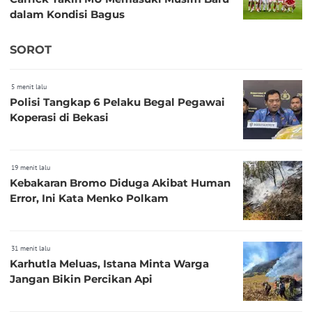
dalam Kondisi Bagus
SOROT
5 menit lalu
Polisi Tangkap 6 Pelaku Begal Pegawai
Koperasi di Bekasi
19 menit lalu
Kebakaran Bromo Diduga Akibat Human
Error, Ini Kata Menko Polkam
31 menit lalu
Karhutla Meluas, Istana Minta Warga
Jangan Bikin Percikan Api