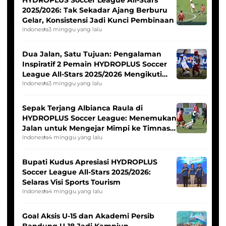
2025/2026: Tak Sekadar Ajang Berburu
Gelar, Konsistensi Jadi Kunci Pembinaan
Indonesia
3 minggu yang lalu
Dua Jalan, Satu Tujuan: Pengalaman
Inspiratif 2 Pemain HYDROPLUS Soccer
League All-Stars 2025/2026 Mengikuti
Seleksi Timnas Indonesia Putri
Indonesia
3 minggu yang lalu
Sepak Terjang Albianca Raula di
HYDROPLUS Soccer League: Menemukan
Jalan untuk Mengejar Mimpi ke Timnas
Indonesia Putri
Indonesia
4 minggu yang lalu
Bupati Kudus Apresiasi HYDROPLUS
Soccer League All-Stars 2025/2026:
Selaras Visi Sports Tourism
Indonesia
4 minggu yang lalu
Goal Aksis U-15 dan Akademi Persib
Bandung U-18 Jadi Kampiun