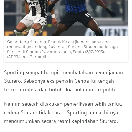
Gelandang Atalanta, Franck Kessie (kanan), berusaha
melewati gelandang Juventus, Stefano Sturaro pada laga
Serie A di Stadion Juventus, Italia, Sabtu (3/12/2016).
(AFP/Marco Bertorello)
Sporting sempat hampir membatalkan peminjaman
Sturaro. Sebabnya eks pemain Genoa itu tengah
terkena cedera dan butuh dua bulan untuk pulih.
Namun setelah dilakukan pemeriksaan lebih lanjut,
cedera Sturaro tidak parah. Sporting pun akhirnya
mengumumkan secara resmi kepindahan Sturaro.