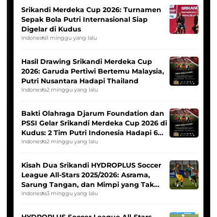
Srikandi Merdeka Cup 2026: Turnamen
Sepak Bola Putri Internasional Siap
Digelar di Kudus
Indonesia
1 minggu yang lalu
Hasil Drawing Srikandi Merdeka Cup
2026: Garuda Pertiwi Bertemu Malaysia,
Putri Nusantara Hadapi Thailand
Indonesia
2 minggu yang lalu
Bakti Olahraga Djarum Foundation dan
PSSI Gelar Srikandi Merdeka Cup 2026 di
Kudus: 2 Tim Putri Indonesia Hadapi 6
Tim Asia
Indonesia
2 minggu yang lalu
Kisah Dua Srikandi HYDROPLUS Soccer
League All-Stars 2025/2026: Asrama,
Sarung Tangan, dan Mimpi yang Tak
Pernah Padam
Indonesia
3 minggu yang lalu
HYDROPLUS Soccer League All-Stars