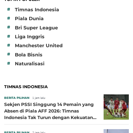
#
Timnas Indonesia
#
Piala Dunia
#
Bri Super League
#
Liga Inggris
#
Manchester United
#
Bola Bisnis
#
Naturalisasi
TIMNAS INDONESIA
BERITA PILIHAN
1 jam lalu
Sekjen PSSI Singgung 14 Pemain yang
Absen di Piala AFF 2026: Timnas
Indonesia Tak Turun dengan Kekuatan
Terbaik
BERITA PILIHAN
2 jam lalu