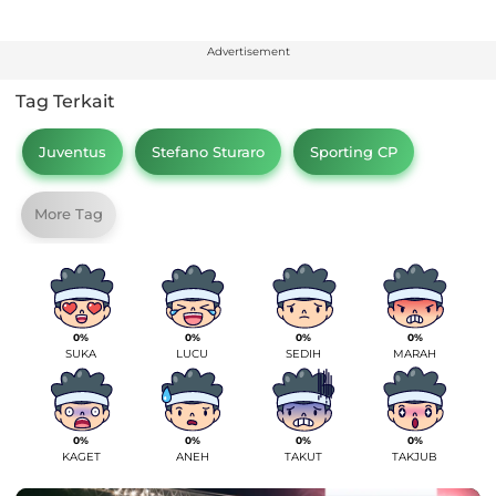
Advertisement
Tag Terkait
Juventus
Stefano Sturaro
Sporting CP
More Tag
0%
0%
0%
0%
SUKA
LUCU
SEDIH
MARAH
0%
0%
0%
0%
KAGET
ANEH
TAKUT
TAKJUB