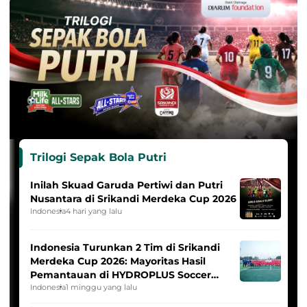
Trilogi Sepak Bola Putri
Inilah Skuad Garuda Pertiwi dan Putri
Nusantara di Srikandi Merdeka Cup 2026
Indonesia
4 hari yang lalu
Indonesia Turunkan 2 Tim di Srikandi
Merdeka Cup 2026: Mayoritas Hasil
Pemantauan di HYDROPLUS Soccer
League
Indonesia
1 minggu yang lalu