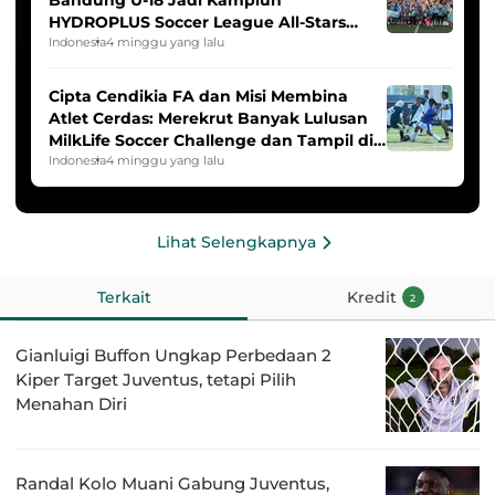
HYDROPLUS Soccer League All-Stars
2025/2026
Indonesia
4 minggu yang lalu
Cipta Cendikia FA dan Misi Membina
Atlet Cerdas: Merekrut Banyak Lulusan
MilkLife Soccer Challenge dan Tampil di
HYDROPLUS Soccer League
Indonesia
4 minggu yang lalu
Lihat Selengkapnya
Terkait
Kredit
2
Gianluigi Buffon Ungkap Perbedaan 2
Kiper Target Juventus, tetapi Pilih
Menahan Diri
Randal Kolo Muani Gabung Juventus,