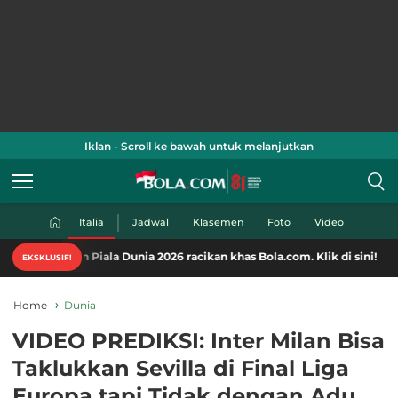
Iklan - Scroll ke bawah untuk melanjutkan
Italia
Jadwal
Klasemen
Foto
Video
-konten Piala Dunia 2026 racikan khas Bola.com. Klik di sini!
EKSKLUSIF!
Home
Dunia
VIDEO PREDIKSI: Inter Milan Bisa
Taklukkan Sevilla di Final Liga
Europa tapi Tidak dengan Adu