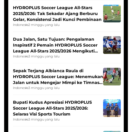
HYDROPLUS Soccer League All-Stars
2025/2026: Tak Sekadar Ajang Berburu
Gelar, Konsistensi Jadi Kunci Pembinaan
Indonesia
2 minggu yang lalu
Dua Jalan, Satu Tujuan: Pengalaman
Inspiratif 2 Pemain HYDROPLUS Soccer
League All-Stars 2025/2026 Mengikuti
Seleksi Timnas Indonesia Putri
Indonesia
3 minggu yang lalu
Sepak Terjang Albianca Raula di
HYDROPLUS Soccer League: Menemukan
Jalan untuk Mengejar Mimpi ke Timnas
Indonesia Putri
Indonesia
3 minggu yang lalu
Bupati Kudus Apresiasi HYDROPLUS
Soccer League All-Stars 2025/2026:
Selaras Visi Sports Tourism
Indonesia
3 minggu yang lalu