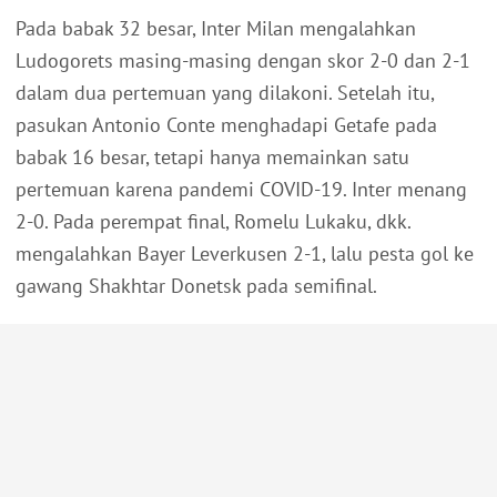
Pada babak 32 besar, Inter Milan mengalahkan
Ludogorets masing-masing dengan skor 2-0 dan 2-1
dalam dua pertemuan yang dilakoni. Setelah itu,
pasukan Antonio Conte menghadapi Getafe pada
babak 16 besar, tetapi hanya memainkan satu
pertemuan karena pandemi COVID-19. Inter menang
2-0. Pada perempat final, Romelu Lukaku, dkk.
mengalahkan Bayer Leverkusen 2-1, lalu pesta gol ke
gawang Shakhtar Donetsk pada semifinal.