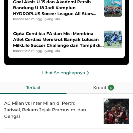
Goal Aksis U-15 dan Akademi Persib
Bandung U-18 Jadi Kampiun
HYDROPLUS Soccer League All-Stars
2025/2026
Indonesia
3 minggu yang lalu
Cipta Cendikia FA dan Misi Membina
Atlet Cerdas: Merekrut Banyak Lulusan
MilkLife Soccer Challenge dan Tampil di
HYDROPLUS Soccer League
Indonesia
3 minggu yang lalu
Lihat Selengkapnya
Terkait
Kredit
5
AC Milan vs Inter Milan di Perth:
Jadwal, Rekam Jejak Pramusim, dan
Gengsi