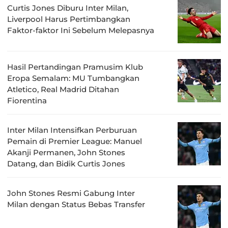
Curtis Jones Diburu Inter Milan,
Liverpool Harus Pertimbangkan
Faktor-faktor Ini Sebelum Melepasnya
Hasil Pertandingan Pramusim Klub
Eropa Semalam: MU Tumbangkan
Atletico, Real Madrid Ditahan
Fiorentina
Inter Milan Intensifkan Perburuan
Pemain di Premier League: Manuel
Akanji Permanen, John Stones
Datang, dan Bidik Curtis Jones
John Stones Resmi Gabung Inter
Milan dengan Status Bebas Transfer