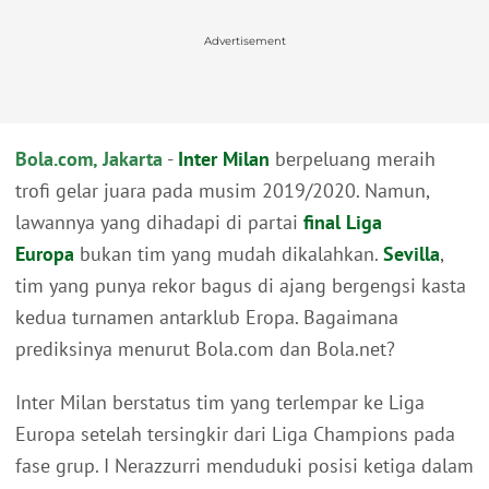
Advertisement
Bola.com, Jakarta
-
Inter Milan
berpeluang meraih
trofi gelar juara pada musim 2019/2020. Namun,
lawannya yang dihadapi di partai
final Liga
Europa
bukan tim yang mudah dikalahkan.
Sevilla
,
tim yang punya rekor bagus di ajang bergengsi kasta
kedua turnamen antarklub Eropa. Bagaimana
prediksinya menurut Bola.com dan Bola.net?
Inter Milan berstatus tim yang terlempar ke Liga
Europa setelah tersingkir dari Liga Champions pada
fase grup. I Nerazzurri menduduki posisi ketiga dalam