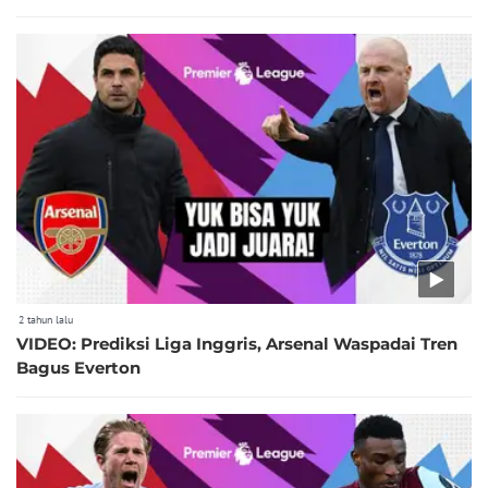
2 tahun lalu
VIDEO: Prediksi Liga Inggris, Arsenal Waspadai Tren
Bagus Everton