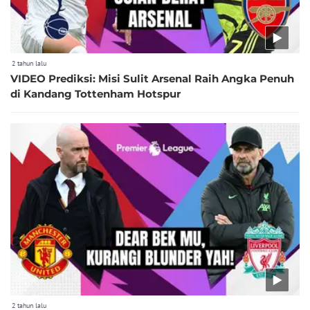
2 tahun lalu
VIDEO Prediksi: Misi Sulit Arsenal Raih Angka Penuh
di Kandang Tottenham Hotspur
2 tahun lalu