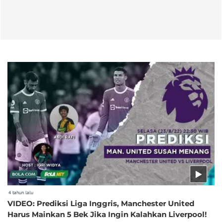
4 tahun lalu
VIDEO: Prediksi Liga Inggris, Manchester United
Harus Mainkan 5 Bek Jika Ingin Kalahkan Liverpool!