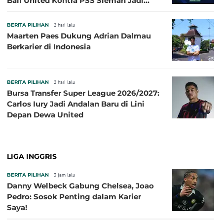
Bali United Kontra PSS Sleman Jadi
Pembuka pada 4 September
BERITA PILIHAN
2 hari lalu
Maarten Paes Dukung Adrian Dalmau
Berkarier di Indonesia
BERITA PILIHAN
2 hari lalu
Bursa Transfer Super League 2026/2027:
Carlos Iury Jadi Andalan Baru di Lini
Depan Dewa United
LIGA INGGRIS
BERITA PILIHAN
3 jam lalu
Danny Welbeck Gabung Chelsea, Joao
Pedro: Sosok Penting dalam Karier
Saya!