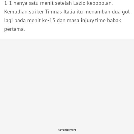
1-1 hanya satu menit setelah Lazio kebobolan.
Kemudian striker Timnas Italia itu menambah dua gol
lagi pada menit ke-15 dan masa injury time babak
pertama.
Advertisement