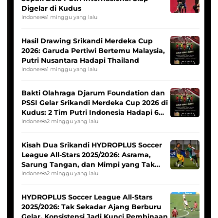
Digelar di Kudus
Indonesia
1 minggu yang lalu
Hasil Drawing Srikandi Merdeka Cup
2026: Garuda Pertiwi Bertemu Malaysia,
Putri Nusantara Hadapi Thailand
Indonesia
1 minggu yang lalu
Bakti Olahraga Djarum Foundation dan
PSSI Gelar Srikandi Merdeka Cup 2026 di
Kudus: 2 Tim Putri Indonesia Hadapi 6
Tim Asia
Indonesia
2 minggu yang lalu
Kisah Dua Srikandi HYDROPLUS Soccer
League All-Stars 2025/2026: Asrama,
Sarung Tangan, dan Mimpi yang Tak
Pernah Padam
Indonesia
2 minggu yang lalu
HYDROPLUS Soccer League All-Stars
2025/2026: Tak Sekadar Ajang Berburu
Gelar, Konsistensi Jadi Kunci Pembinaan