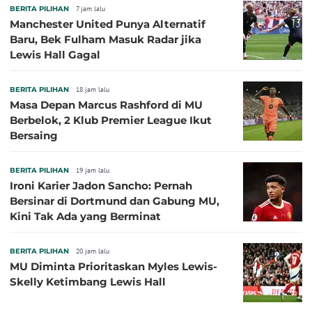
BERITA PILIHAN
7 jam lalu
Manchester United Punya Alternatif
Baru, Bek Fulham Masuk Radar jika
Lewis Hall Gagal
BERITA PILIHAN
18 jam lalu
Masa Depan Marcus Rashford di MU
Berbelok, 2 Klub Premier League Ikut
Bersaing
BERITA PILIHAN
19 jam lalu
Ironi Karier Jadon Sancho: Pernah
Bersinar di Dortmund dan Gabung MU,
Kini Tak Ada yang Berminat
BERITA PILIHAN
20 jam lalu
MU Diminta Prioritaskan Myles Lewis-
Skelly Ketimbang Lewis Hall