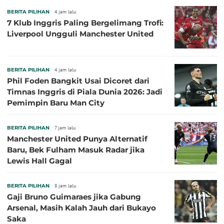
BERITA PILIHAN
4 jam lalu
7 Klub Inggris Paling Bergelimang Trofi:
Liverpool Ungguli Manchester United
BERITA PILIHAN
4 jam lalu
Phil Foden Bangkit Usai Dicoret dari
Timnas Inggris di Piala Dunia 2026: Jadi
Pemimpin Baru Man City
BERITA PILIHAN
7 jam lalu
Manchester United Punya Alternatif
Baru, Bek Fulham Masuk Radar jika
Lewis Hall Gagal
BERITA PILIHAN
8 jam lalu
Gaji Bruno Guimaraes jika Gabung
Arsenal, Masih Kalah Jauh dari Bukayo
Saka