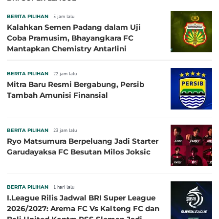
BERITA PILIHAN
5 jam lalu
Kalahkan Semen Padang dalam Uji
Coba Pramusim, Bhayangkara FC
Mantapkan Chemistry Antarlini
BERITA PILIHAN
22 jam lalu
Mitra Baru Resmi Bergabung, Persib
Tambah Amunisi Finansial
BERITA PILIHAN
23 jam lalu
Ryo Matsumura Berpeluang Jadi Starter
Garudayaksa FC Besutan Milos Joksic
BERITA PILIHAN
1 hari lalu
I.League Rilis Jadwal BRI Super League
2026/2027: Arema FC Vs Kalteng FC dan