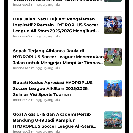
Indonesia
2 minggu yang lalu
Dua Jalan, Satu Tujuan: Pengalaman
Inspiratif 2 Pemain HYDROPLUS Soccer
League All-Stars 2025/2026 Mengikuti
Seleksi Timnas Indonesia Putri
Indonesia
2 minggu yang lalu
Sepak Terjang Albianca Raula di
HYDROPLUS Soccer League: Menemukan
Jalan untuk Mengejar Mimpi ke Timnas
Indonesia Putri
Indonesia
3 minggu yang lalu
Bupati Kudus Apresiasi HYDROPLUS
Soccer League All-Stars 2025/2026:
Selaras Visi Sports Tourism
Indonesia
3 minggu yang lalu
Goal Aksis U-15 dan Akademi Persib
Bandung U-18 Jadi Kampiun
HYDROPLUS Soccer League All-Stars
2025/2026
Indonesia
3 minggu yang lalu