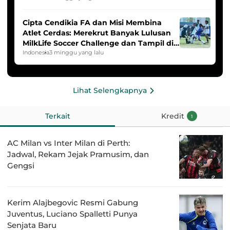
Cipta Cendikia FA dan Misi Membina
Atlet Cerdas: Merekrut Banyak Lulusan
MilkLife Soccer Challenge dan Tampil di
HYDROPLUS Soccer League
Indonesia
3 minggu yang lalu
Lihat Selengkapnya
Terkait
Kredit
1
AC Milan vs Inter Milan di Perth:
Jadwal, Rekam Jejak Pramusim, dan
Gengsi
Kerim Alajbegovic Resmi Gabung
Juventus, Luciano Spalletti Punya
Senjata Baru