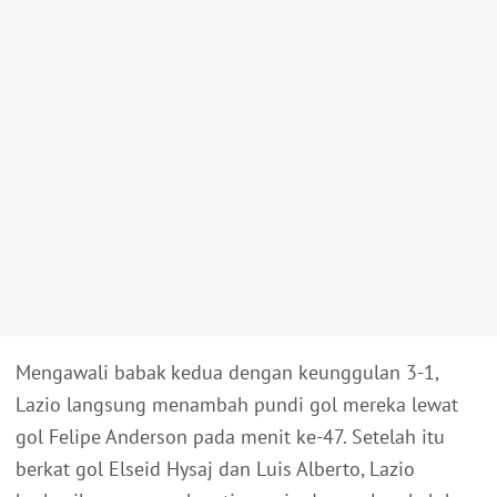
Mengawali babak kedua dengan keunggulan 3-1,
Lazio langsung menambah pundi gol mereka lewat
gol Felipe Anderson pada menit ke-47. Setelah itu
berkat gol Elseid Hysaj dan Luis Alberto, Lazio