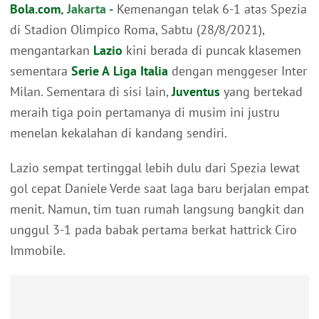
Bola.com
, Jakarta -
Kemenangan telak 6-1 atas Spezia
di Stadion Olimpico Roma, Sabtu (28/8/2021),
mengantarkan
Lazio
kini berada di puncak klasemen
sementara
Serie A
Liga Italia
dengan menggeser Inter
Milan. Sementara di sisi lain,
Juventus
yang bertekad
meraih tiga poin pertamanya di musim ini justru
menelan kekalahan di kandang sendiri.
Lazio sempat tertinggal lebih dulu dari Spezia lewat
gol cepat Daniele Verde saat laga baru berjalan empat
menit. Namun, tim tuan rumah langsung bangkit dan
unggul 3-1 pada babak pertama berkat hattrick Ciro
Immobile.