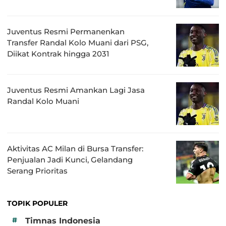
Juventus Resmi Permanenkan
Transfer Randal Kolo Muani dari PSG,
Diikat Kontrak hingga 2031
Juventus Resmi Amankan Lagi Jasa
Randal Kolo Muani
Aktivitas AC Milan di Bursa Transfer:
Penjualan Jadi Kunci, Gelandang
Serang Prioritas
TOPIK POPULER
#
Timnas Indonesia