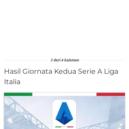
2 dari 4 halaman
Hasil Giornata Kedua Serie A Liga
Italia