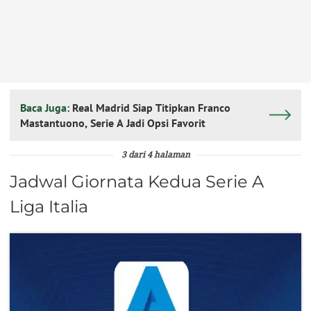
Baca Juga:
Real Madrid Siap Titipkan Franco
Mastantuono, Serie A Jadi Opsi Favorit
3 dari 4 halaman
Jadwal Giornata Kedua Serie A
Liga Italia