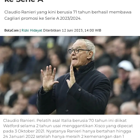
Claudio Ranieri yang kini berusia 71 tahun berhasil membawa
Cagliari promosi ke Serie A 2023/2024.
BolaCom |
Rizki Hidayat
Diterbitkan 12 Juni 2023, 14:00 WIB
Claudio Ranieri. Pelatih asal Italia berusia 70 tahun ini diikat
Watford selama 2 tahun usai menggantikan Xisco yang dipecat
pada 3 Oktober 2021. Nyatanya Ranieri hanya bertahan hingga
24 Januari 2022 setelah hanya meraih 2 kemenangan dan 1