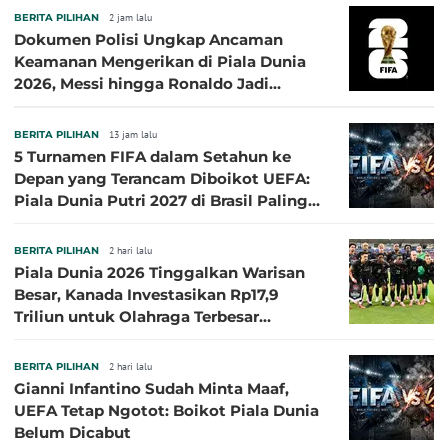
BERITA PILIHAN
2 jam lalu
Dokumen Polisi Ungkap Ancaman
Keamanan Mengerikan di Piala Dunia
2026, Messi hingga Ronaldo Jadi
Sasaran
BERITA PILIHAN
13 jam lalu
5 Turnamen FIFA dalam Setahun ke
Depan yang Terancam Diboikot UEFA:
Piala Dunia Putri 2027 di Brasil Paling
Besar
BERITA PILIHAN
2 hari lalu
Piala Dunia 2026 Tinggalkan Warisan
Besar, Kanada Investasikan Rp17,9
Triliun untuk Olahraga Terbesar
Sepanjang Sejarah
BERITA PILIHAN
2 hari lalu
Gianni Infantino Sudah Minta Maaf,
UEFA Tetap Ngotot: Boikot Piala Dunia
Belum Dicabut