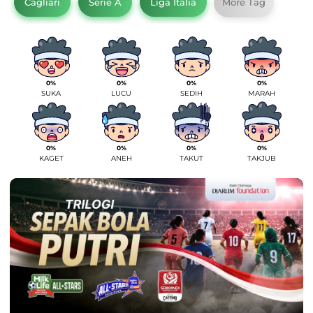
Cagliari
Serie A
Liga Italia
More Tag
0%
0%
0%
0%
SUKA
LUCU
SEDIH
MARAH
0%
0%
0%
0%
KAGET
ANEH
TAKUT
TAKJUB