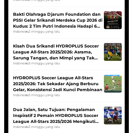
Bakti Olahraga Djarum Foundation dan
PSSI Gelar Srikandi Merdeka Cup 2026 di
Kudus: 2 Tim Putri Indonesia Hadapi 6
Tim Asia
Indonesia
2 minggu yang lalu
Kisah Dua Srikandi HYDROPLUS Soccer
League All-Stars 2025/2026: Asrama,
Sarung Tangan, dan Mimpi yang Tak
Pernah Padam
Indonesia
3 minggu yang lalu
HYDROPLUS Soccer League All-Stars
2025/2026: Tak Sekadar Ajang Berburu
Gelar, Konsistensi Jadi Kunci Pembinaan
Indonesia
3 minggu yang lalu
Dua Jalan, Satu Tujuan: Pengalaman
Inspiratif 2 Pemain HYDROPLUS Soccer
League All-Stars 2025/2026 Mengikuti
Seleksi Timnas Indonesia Putri
Indonesia
3 minggu yang lalu