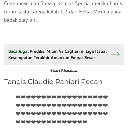
Cremonese, dan Spezia. Khusus Spezia, mereka harus
turun kasta karena kalah 1-3 dari Hellas Verona pada
babak play-off.
Baca Juga:
Prediksi Milan Vs Cagliari di Liga Italia:
Kesempatan Terakhir Amankan Empat Besar
4 dari 5 halaman
Tangis Claudio Ranieri Pecah
❤️❤️❤️❤️❤️❤️❤️❤️❤️❤️❤️❤️❤️❤️❤️❤️❤️❤️
❤️❤️❤️❤️❤️❤️❤️❤️❤️❤️❤️❤️❤️❤️❤️❤️❤️❤️
❤️❤️❤️❤️❤️❤️❤️❤️❤️❤️❤️❤️❤️❤️❤️❤️❤️❤️
❤️❤️❤️❤️❤️❤️❤️❤️❤️❤️❤️❤️❤️❤️