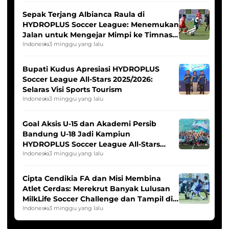
Sepak Terjang Albianca Raula di
HYDROPLUS Soccer League: Menemukan
Jalan untuk Mengejar Mimpi ke Timnas
Indonesia Putri
Indonesia
3 minggu yang lalu
Bupati Kudus Apresiasi HYDROPLUS
Soccer League All-Stars 2025/2026:
Selaras Visi Sports Tourism
Indonesia
3 minggu yang lalu
Goal Aksis U-15 dan Akademi Persib
Bandung U-18 Jadi Kampiun
HYDROPLUS Soccer League All-Stars
2025/2026
Indonesia
3 minggu yang lalu
Cipta Cendikia FA dan Misi Membina
Atlet Cerdas: Merekrut Banyak Lulusan
MilkLife Soccer Challenge dan Tampil di
HYDROPLUS Soccer League
Indonesia
3 minggu yang lalu