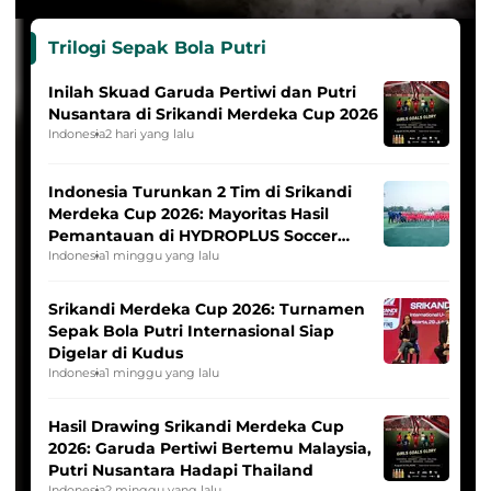
Trilogi Sepak Bola Putri
Inilah Skuad Garuda Pertiwi dan Putri
Nusantara di Srikandi Merdeka Cup 2026
Indonesia
2 hari yang lalu
Indonesia Turunkan 2 Tim di Srikandi
Merdeka Cup 2026: Mayoritas Hasil
Pemantauan di HYDROPLUS Soccer
League
Indonesia
1 minggu yang lalu
Srikandi Merdeka Cup 2026: Turnamen
Sepak Bola Putri Internasional Siap
Digelar di Kudus
Indonesia
1 minggu yang lalu
Hasil Drawing Srikandi Merdeka Cup
2026: Garuda Pertiwi Bertemu Malaysia,
Putri Nusantara Hadapi Thailand
Indonesia
2 minggu yang lalu