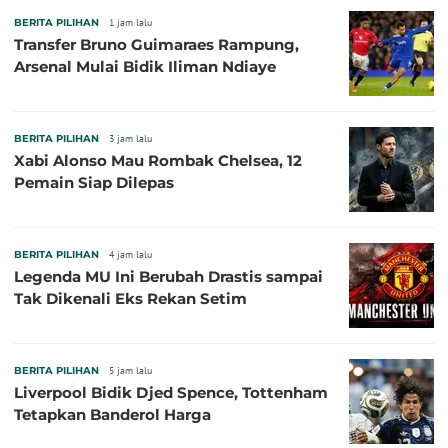
BERITA PILIHAN
1 jam lalu
Transfer Bruno Guimaraes Rampung,
Arsenal Mulai Bidik Iliman Ndiaye
BERITA PILIHAN
3 jam lalu
Xabi Alonso Mau Rombak Chelsea, 12
Pemain Siap Dilepas
BERITA PILIHAN
4 jam lalu
Legenda MU Ini Berubah Drastis sampai
Tak Dikenali Eks Rekan Setim
BERITA PILIHAN
5 jam lalu
Liverpool Bidik Djed Spence, Tottenham
Tetapkan Banderol Harga