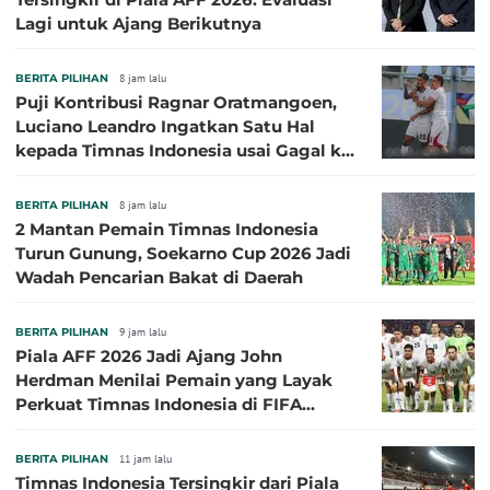
Lagi untuk Ajang Berikutnya
BERITA PILIHAN
8 jam lalu
Puji Kontribusi Ragnar Oratmangoen,
Luciano Leandro Ingatkan Satu Hal
kepada Timnas Indonesia usai Gagal ke
Semifinal Piala AFF 2026
BERITA PILIHAN
8 jam lalu
2 Mantan Pemain Timnas Indonesia
Turun Gunung, Soekarno Cup 2026 Jadi
Wadah Pencarian Bakat di Daerah
BERITA PILIHAN
9 jam lalu
Piala AFF 2026 Jadi Ajang John
Herdman Menilai Pemain yang Layak
Perkuat Timnas Indonesia di FIFA
ASEAN Cup 2026
BERITA PILIHAN
11 jam lalu
Timnas Indonesia Tersingkir dari Piala