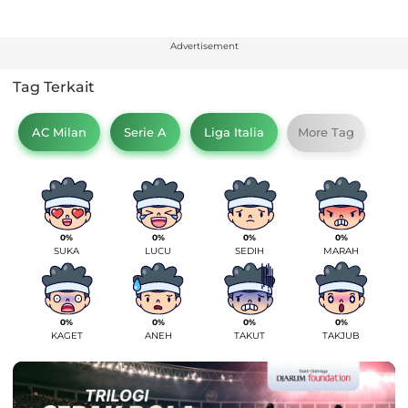
Advertisement
Tag Terkait
AC Milan
Serie A
Liga Italia
More Tag
0%
0%
0%
0%
SUKA
LUCU
SEDIH
MARAH
0%
0%
0%
0%
KAGET
ANEH
TAKUT
TAKJUB