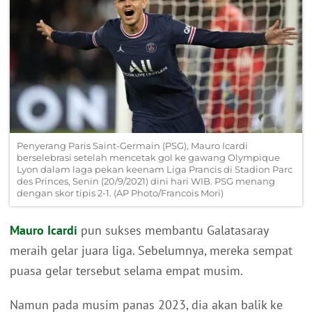
Penyerang Paris Saint-Germain (PSG), Mauro Icardi
berselebrasi setelah mencetak gol ke gawang Olympique
Lyon dalam laga pekan keenam Liga Prancis di Stadion Parc
des Princes, Senin (20/9/2021) dini hari WIB. PSG menang
dengan skor tipis 2-1. (AP Photo/Francois Mori)
Mauro Icardi
pun sukses membantu Galatasaray
meraih gelar juara liga. Sebelumnya, mereka sempat
puasa gelar tersebut selama empat musim.
Namun pada musim panas 2023, dia akan balik ke