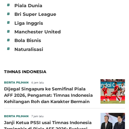
#
Piala Dunia
#
Bri Super League
#
Liga Inggris
#
Manchester United
#
Bola Bisnis
#
Naturalisasi
TIMNAS INDONESIA
BERITA PILIHAN
6 jam lalu
Dijegal Singapura ke Semifinal Piala
AFF 2026, Pengamat: Timnas Indonesia
Kehilangan Roh dan Karakter Bermain
BERITA PILIHAN
7 jam lalu
Janji Ketua PSSI usai Timnas Indonesia
Tersingkir di Piala AFF 2026: Evaluasi