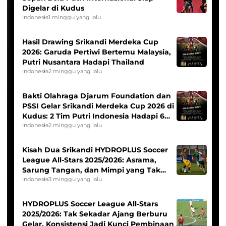
Digelar di Kudus
Indonesia
1 minggu yang lalu
Hasil Drawing Srikandi Merdeka Cup
2026: Garuda Pertiwi Bertemu Malaysia,
Putri Nusantara Hadapi Thailand
Indonesia
2 minggu yang lalu
Bakti Olahraga Djarum Foundation dan
PSSI Gelar Srikandi Merdeka Cup 2026 di
Kudus: 2 Tim Putri Indonesia Hadapi 6
Tim Asia
Indonesia
2 minggu yang lalu
Kisah Dua Srikandi HYDROPLUS Soccer
League All-Stars 2025/2026: Asrama,
Sarung Tangan, dan Mimpi yang Tak
Pernah Padam
Indonesia
3 minggu yang lalu
HYDROPLUS Soccer League All-Stars
2025/2026: Tak Sekadar Ajang Berburu
Gelar, Konsistensi Jadi Kunci Pembinaan