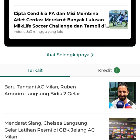
Cipta Cendikia FA dan Misi Membina
Atlet Cerdas: Merekrut Banyak Lulusan
MilkLife Soccer Challenge dan Tampil di
HYDROPLUS Soccer League
Indonesia
3 minggu yang lalu
Lihat Selengkapnya
Terkait
Kredit
1
Baru Tangani AC Milan, Ruben
Amorim Langsung Bidik 2 Gelar
Mendarat Siang, Chelsea Langsung
Gelar Latihan Resmi di GBK Jelang AC
Milan