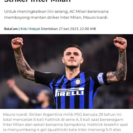
Untuk meningkatkan lini serang, AC Milan berencana
memboyong mantan striker Inter Milan, Mauro Icardi.
BolaCom |
Rizki Hidayat
Diterbitkan 27 Juni 2023, 22:00 WIB
Mauro Icardi. Striker Argentina milik PSG berusia 29 tahun ini
total mencetak 6 kali hattrick di serie A, 5 kali saat berseragam
Inter Milan dan sekali bersama Sampdoria. Hattrick terakhir saat
ia menyumbang 4 gol (quattrick) kala Inter menang 5-0 atas