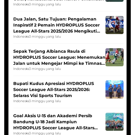
Indonesia
3 minggu yang lalu
Dua Jalan, Satu Tujuan: Pengalaman
Inspiratif 2 Pemain HYDROPLUS Soccer
League All-Stars 2025/2026 Mengikuti
Seleksi Timnas Indonesia Putri
Indonesia
3 minggu yang lalu
Sepak Terjang Albianca Raula di
HYDROPLUS Soccer League: Menemukan
Jalan untuk Mengejar Mimpi ke Timnas
Indonesia Putri
Indonesia
3 minggu yang lalu
Bupati Kudus Apresiasi HYDROPLUS
Soccer League All-Stars 2025/2026:
Selaras Visi Sports Tourism
Indonesia
3 minggu yang lalu
Goal Aksis U-15 dan Akademi Persib
Bandung U-18 Jadi Kampiun
HYDROPLUS Soccer League All-Stars
2025/2026
Indonesia
3 minggu yang lalu