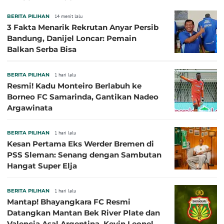
BERITA PILIHAN
14 menit lalu
3 Fakta Menarik Rekrutan Anyar Persib
Bandung, Danijel Loncar: Pemain
Balkan Serba Bisa
BERITA PILIHAN
1 hari lalu
Resmi! Kadu Monteiro Berlabuh ke
Borneo FC Samarinda, Gantikan Nadeo
Argawinata
BERITA PILIHAN
1 hari lalu
Kesan Pertama Eks Werder Bremen di
PSS Sleman: Senang dengan Sambutan
Hangat Super Elja
BERITA PILIHAN
1 hari lalu
Mantap! Bhayangkara FC Resmi
Datangkan Mantan Bek River Plate dan
Valencia Asal Argentina, Kevin Leonel