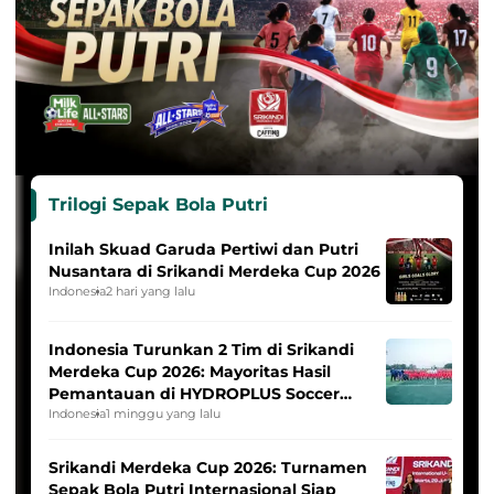
Trilogi Sepak Bola Putri
Inilah Skuad Garuda Pertiwi dan Putri
Nusantara di Srikandi Merdeka Cup 2026
Indonesia
2 hari yang lalu
Indonesia Turunkan 2 Tim di Srikandi
Merdeka Cup 2026: Mayoritas Hasil
Pemantauan di HYDROPLUS Soccer
League
Indonesia
1 minggu yang lalu
Srikandi Merdeka Cup 2026: Turnamen
Sepak Bola Putri Internasional Siap