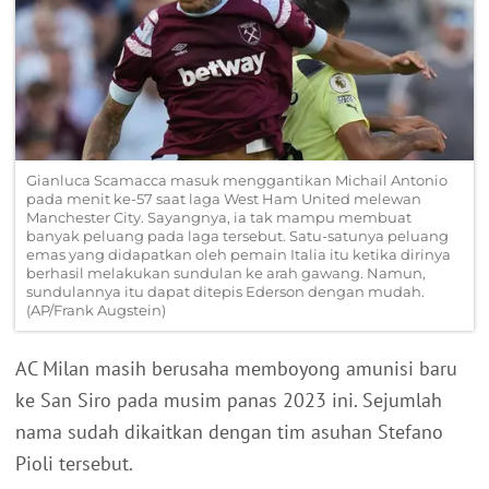
Gianluca Scamacca masuk menggantikan Michail Antonio
pada menit ke-57 saat laga West Ham United melewan
Manchester City. Sayangnya, ia tak mampu membuat
banyak peluang pada laga tersebut. Satu-satunya peluang
emas yang didapatkan oleh pemain Italia itu ketika dirinya
berhasil melakukan sundulan ke arah gawang. Namun,
sundulannya itu dapat ditepis Ederson dengan mudah.
(AP/Frank Augstein)
AC Milan masih berusaha memboyong amunisi baru
ke San Siro pada musim panas 2023 ini. Sejumlah
nama sudah dikaitkan dengan tim asuhan Stefano
Pioli tersebut.