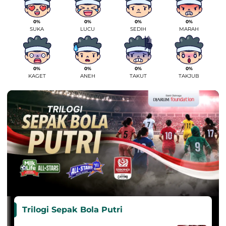
0%
0%
0%
0%
SUKA
LUCU
SEDIH
MARAH
0%
0%
0%
0%
KAGET
ANEH
TAKUT
TAKJUB
Trilogi Sepak Bola Putri