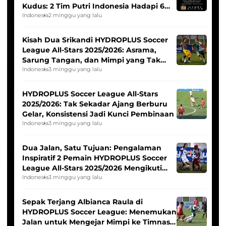
Kudus: 2 Tim Putri Indonesia Hadapi 6
Tim Asia
Indonesia
2 minggu yang lalu
Kisah Dua Srikandi HYDROPLUS Soccer
League All-Stars 2025/2026: Asrama,
Sarung Tangan, dan Mimpi yang Tak
Pernah Padam
Indonesia
3 minggu yang lalu
HYDROPLUS Soccer League All-Stars
2025/2026: Tak Sekadar Ajang Berburu
Gelar, Konsistensi Jadi Kunci Pembinaan
Indonesia
3 minggu yang lalu
Dua Jalan, Satu Tujuan: Pengalaman
Inspiratif 2 Pemain HYDROPLUS Soccer
League All-Stars 2025/2026 Mengikuti
Seleksi Timnas Indonesia Putri
Indonesia
3 minggu yang lalu
Sepak Terjang Albianca Raula di
HYDROPLUS Soccer League: Menemukan
Jalan untuk Mengejar Mimpi ke Timnas