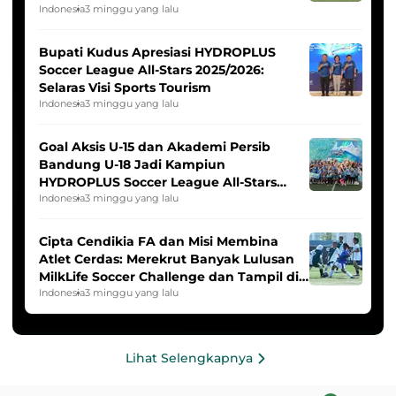
Indonesia Putri
Indonesia
3 minggu yang lalu
Bupati Kudus Apresiasi HYDROPLUS
Soccer League All-Stars 2025/2026:
Selaras Visi Sports Tourism
Indonesia
3 minggu yang lalu
Goal Aksis U-15 dan Akademi Persib
Bandung U-18 Jadi Kampiun
HYDROPLUS Soccer League All-Stars
2025/2026
Indonesia
3 minggu yang lalu
Cipta Cendikia FA dan Misi Membina
Atlet Cerdas: Merekrut Banyak Lulusan
MilkLife Soccer Challenge dan Tampil di
HYDROPLUS Soccer League
Indonesia
3 minggu yang lalu
Lihat Selengkapnya