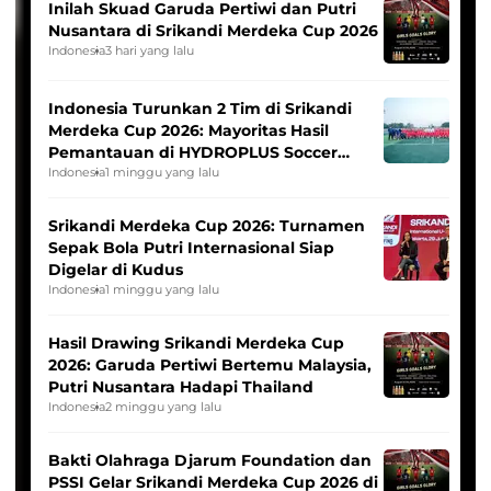
Inilah Skuad Garuda Pertiwi dan Putri
Nusantara di Srikandi Merdeka Cup 2026
Indonesia
3 hari yang lalu
Indonesia Turunkan 2 Tim di Srikandi
Merdeka Cup 2026: Mayoritas Hasil
Pemantauan di HYDROPLUS Soccer
League
Indonesia
1 minggu yang lalu
Srikandi Merdeka Cup 2026: Turnamen
Sepak Bola Putri Internasional Siap
Digelar di Kudus
Indonesia
1 minggu yang lalu
Hasil Drawing Srikandi Merdeka Cup
2026: Garuda Pertiwi Bertemu Malaysia,
Putri Nusantara Hadapi Thailand
Indonesia
2 minggu yang lalu
Bakti Olahraga Djarum Foundation dan
PSSI Gelar Srikandi Merdeka Cup 2026 di