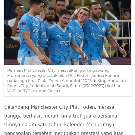
Pemain Manchester City merayakan gol ke gawang
Fluminense yang dicetak oleh Phil Foden (kedua kanan)
pada laga final Piala Dunia Antarklub 2023 di King Abdullah
Sports City, Jeddah, Arab Saudi, Sabtu (23/12/2023) dini hari
WIB. (AFP/Giuseppe Cacace)
Gelandang Manchester City, Phil Foden, merasa
bangga berhasil meraih lima trofi juara bersama
timnya dalam satu tahun kalender. Menurutnya,
pencapaian tersebut merupakan prestasi yang luar