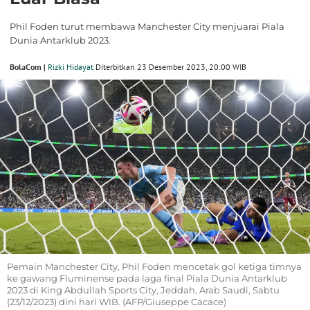
Phil Foden turut membawa Manchester City menjuarai Piala
Dunia Antarklub 2023.
BolaCom |
Rizki Hidayat
Diterbitkan 23 Desember 2023, 20:00 WIB
Pemain Manchester City, Phil Foden mencetak gol ketiga timnya
ke gawang Fluminense pada laga final Piala Dunia Antarklub
2023 di King Abdullah Sports City, Jeddah, Arab Saudi, Sabtu
(23/12/2023) dini hari WIB. (AFP/Giuseppe Cacace)