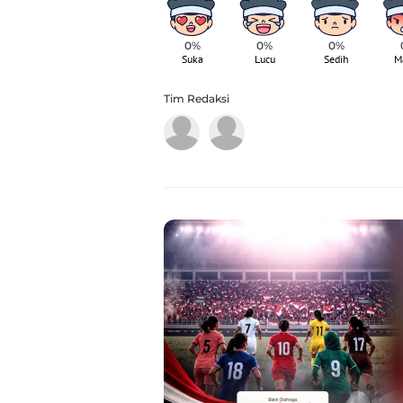
0%
0%
0%
Suka
Lucu
Sedih
M
Tim Redaksi