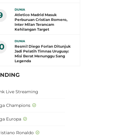
DUNIA
9
Atletico Madrid Masuk
Perburuan Cristian Romero,
Inter Milan Terancam
Kehilangan Target
DUNIA
10
Resmi! Diego Forlan Ditunjuk
Jadi Pelatih Timnas Uruguay:
Misi Berat Menunggu Sang
Legenda
ENDING
ink Live Streaming
iga Champions
iga Europa
ristiano Ronaldo