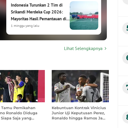
Indonesia Turunkan 2 Tim di
Srikandi Merdeka Cup 2026:
Mayoritas Hasil Pemantauan di
HYDROPLUS Soccer League
1 minggu yang lalu
Srikandi Merdeka Cup 2026:
Lihat Selengkapnya
Turnamen Sepak Bola Putri
Internasional Siap Digelar di
Kudus
1 minggu yang lalu
Hasil Drawing Srikandi Merdeka
Cup 2026: Garuda Pertiwi
Bertemu Malaysia, Putri
Nusantara Hadapi Thailand
2 minggu yang lalu
r Tamu Pernikahan
Kebuntuan Kontrak Vinicius
iano Ronaldo Diduga
Junior Uji Keputusan Perez,
Bakti Olahraga Djarum
 Siapa Saja yang
Ronaldo hingga Ramos Jadi
ang?
Rujukan
Foundation dan PSSI Gelar