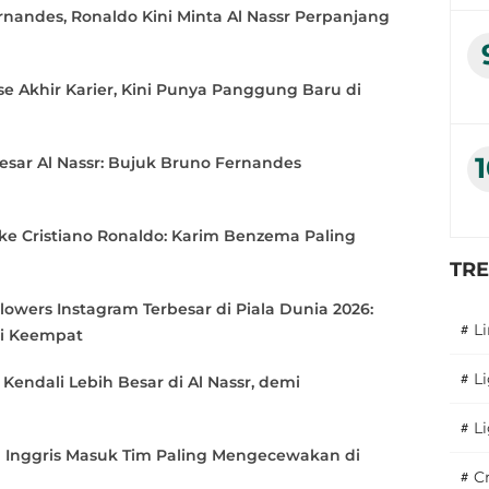
Srikandi Merdeka Cup 2026 di
nandes, Ronaldo Kini Minta Al Nassr Perpanjang
Kudus: 2 Tim Putri Indonesia
2 minggu yang lalu
Hadapi 6 Tim Asia
e Akhir Karier, Kini Punya Panggung Baru di
Kisah Dua Srikandi HYDROPLUS
Soccer League All-Stars
2025/2026: Asrama, Sarung
Besar Al Nassr: Bujuk Bruno Fernandes
Tangan, dan Mimpi yang Tak
2 minggu yang lalu
Pernah Padam
 ke Cristiano Ronaldo: Karim Benzema Paling
HYDROPLUS Soccer League All-
TR
Stars 2025/2026: Tak Sekadar
Ajang Berburu Gelar, Konsistensi
owers Instagram Terbesar di Piala Dunia 2026:
Jadi Kunci Pembinaan
2 minggu yang lalu
#
L
si Keempat
#
L
 Kendali Lebih Besar di Al Nassr, demi
Dua Jalan, Satu Tujuan:
Pengalaman Inspiratif 2 Pemain
#
L
HYDROPLUS Soccer League All-
n Inggris Masuk Tim Paling Mengecewakan di
Stars 2025/2026 Mengikuti
2 minggu yang lalu
#
C