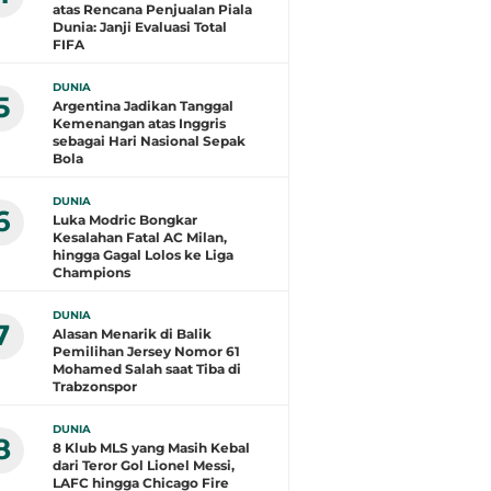
atas Rencana Penjualan Piala
Dunia: Janji Evaluasi Total
FIFA
DUNIA
5
Argentina Jadikan Tanggal
Kemenangan atas Inggris
sebagai Hari Nasional Sepak
Bola
DUNIA
6
Luka Modric Bongkar
Kesalahan Fatal AC Milan,
hingga Gagal Lolos ke Liga
Champions
DUNIA
7
Alasan Menarik di Balik
Pemilihan Jersey Nomor 61
Mohamed Salah saat Tiba di
Trabzonspor
DUNIA
8
8 Klub MLS yang Masih Kebal
dari Teror Gol Lionel Messi,
LAFC hingga Chicago Fire