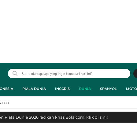
ONESIA
PIALA DUNIA
INGGRIS
DUNIA
SPANYOL
MOTO
VIDEO
 Piala Dunia 2026 racikan khas Bola.com. Klik di sini!