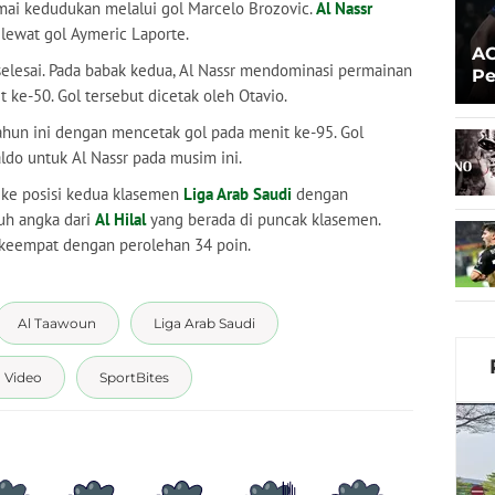
ai kedudukan melalui gol Marcelo Brozovic.
Al Nassr
lewat gol Aymeric Laporte.
AC
selesai. Pada babak kedua, Al Nassr mendominasi permainan
Pe
 ke-50. Gol tersebut dicetak oleh Otavio.
Pr
un ini dengan mencetak gol pada menit ke-95. Gol
ldo untuk Al Nassr pada musim ini.
ke posisi kedua klasemen
Liga Arab Saudi
dengan
juh angka dari
Al Hilal
yang berada di puncak klasemen.
 keempat dengan perolehan 34 poin.
Al Taawoun
Liga Arab Saudi
a Video
SportBites