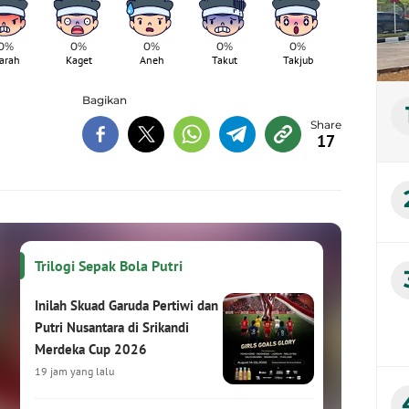
0%
0%
0%
0%
0%
arah
Kaget
Aneh
Takut
Takjub
Bagikan
17
Trilogi Sepak Bola Putri
Inilah Skuad Garuda Pertiwi dan
Putri Nusantara di Srikandi
Merdeka Cup 2026
19 jam yang lalu