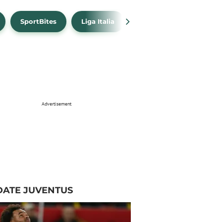
SportBites
Liga Italia
Link Live Streaming
Advertisement
DATE JUVENTUS