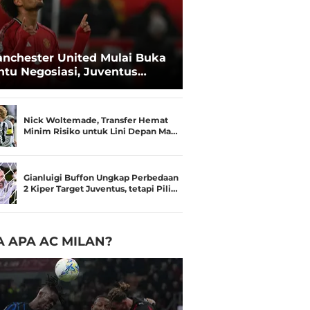
nchester United Mulai Buka
ntu Negosiasi, Juventus
kin Serius Kejar Joshua
rkzee
Nick Woltemade, Transfer Hemat
Minim Risiko untuk Lini Depan Ma…
Gianluigi Buffon Ungkap Perbedaan
2 Kiper Target Juventus, tetapi Pili…
 APA AC MILAN?