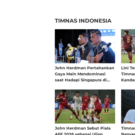
TIMNAS INDONESIA
John Herdman Pertahankan
Lini T
Gaya Main Mendominasi
Timnas
saat Hadapi Singapura di
Kandas
Laga Terakhir Grup A Piala
Penga
AFF 2026
dan Ma
Tidak 
John Herdman Sebut Piala
Timnas
AFF 2026 sebagai Ujian
Penye