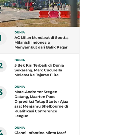
DUNIA
1
AC Milan Mendarat di Soetta,
Milanisti Indonesia
Menyambut dari Balik Pagar
DUNIA
2
5 Bek Kiri Terbaik di Dunia
Sekarang, Marc Cucurella
Melesat ke Jajaran Elite
DUNIA
3
Marc-Andre ter Stegen
Datang, Maarten Paes
Diprediksi Tetap Starter Ajax
saat Menjamu Shelbourne di
Kualifikasi Conference
League
DUNIA
4
Gianni Infantino Minta Maaf