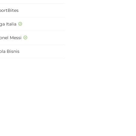
portBites
ga Italia
ionel Messi
ola Bisnis