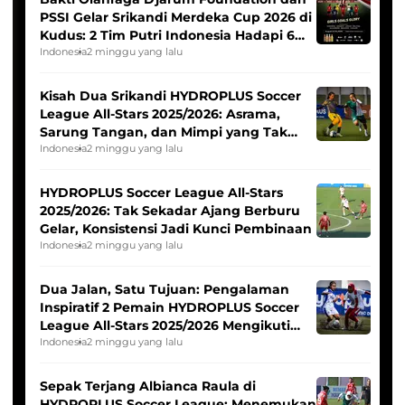
PSSI Gelar Srikandi Merdeka Cup 2026 di
Kudus: 2 Tim Putri Indonesia Hadapi 6
Tim Asia
Indonesia
2 minggu yang lalu
Kisah Dua Srikandi HYDROPLUS Soccer
League All-Stars 2025/2026: Asrama,
Sarung Tangan, dan Mimpi yang Tak
Pernah Padam
Indonesia
2 minggu yang lalu
HYDROPLUS Soccer League All-Stars
2025/2026: Tak Sekadar Ajang Berburu
Gelar, Konsistensi Jadi Kunci Pembinaan
Indonesia
2 minggu yang lalu
Dua Jalan, Satu Tujuan: Pengalaman
Inspiratif 2 Pemain HYDROPLUS Soccer
League All-Stars 2025/2026 Mengikuti
Seleksi Timnas Indonesia Putri
Indonesia
2 minggu yang lalu
Sepak Terjang Albianca Raula di
HYDROPLUS Soccer League: Menemukan