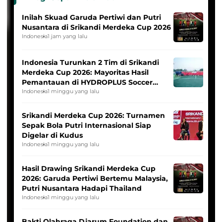
Inilah Skuad Garuda Pertiwi dan Putri
Nusantara di Srikandi Merdeka Cup 2026
Indonesia
1 jam yang lalu
Indonesia Turunkan 2 Tim di Srikandi
Merdeka Cup 2026: Mayoritas Hasil
Pemantauan di HYDROPLUS Soccer
League
Indonesia
1 minggu yang lalu
Srikandi Merdeka Cup 2026: Turnamen
Sepak Bola Putri Internasional Siap
Digelar di Kudus
Indonesia
1 minggu yang lalu
Hasil Drawing Srikandi Merdeka Cup
2026: Garuda Pertiwi Bertemu Malaysia,
Putri Nusantara Hadapi Thailand
Indonesia
1 minggu yang lalu
Bakti Olahraga Djarum Foundation dan