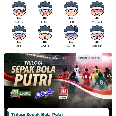
0%
0%
0%
0%
SUKA
LUCU
SEDIH
MARAH
0%
0%
0%
0%
KAGET
ANEH
TAKUT
TAKJUB
Trilogi Sepak Bola Putri