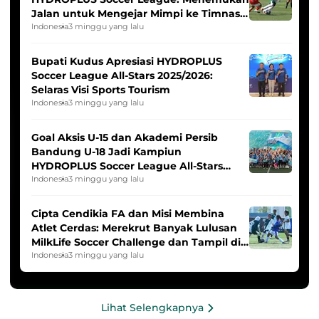
Jalan untuk Mengejar Mimpi ke Timnas
Indonesia Putri
Indonesia
3 minggu yang lalu
Bupati Kudus Apresiasi HYDROPLUS
Soccer League All-Stars 2025/2026:
Selaras Visi Sports Tourism
Indonesia
3 minggu yang lalu
Goal Aksis U-15 dan Akademi Persib
Bandung U-18 Jadi Kampiun
HYDROPLUS Soccer League All-Stars
2025/2026
Indonesia
3 minggu yang lalu
Cipta Cendikia FA dan Misi Membina
Atlet Cerdas: Merekrut Banyak Lulusan
MilkLife Soccer Challenge dan Tampil di
HYDROPLUS Soccer League
Indonesia
3 minggu yang lalu
Lihat Selengkapnya