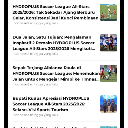
HYDROPLUS Soccer League All-Stars
2025/2026: Tak Sekadar Ajang Berburu
Gelar, Konsistensi Jadi Kunci Pembinaan
Indonesia
2 minggu yang lalu
Dua Jalan, Satu Tujuan: Pengalaman
Inspiratif 2 Pemain HYDROPLUS Soccer
League All-Stars 2025/2026 Mengikuti
Seleksi Timnas Indonesia Putri
Indonesia
2 minggu yang lalu
Sepak Terjang Albianca Raula di
HYDROPLUS Soccer League: Menemukan
Jalan untuk Mengejar Mimpi ke Timnas
Indonesia Putri
Indonesia
3 minggu yang lalu
Bupati Kudus Apresiasi HYDROPLUS
Soccer League All-Stars 2025/2026:
Selaras Visi Sports Tourism
Indonesia
3 minggu yang lalu