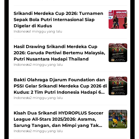
Srikandi Merdeka Cup 2026: Turnamen
Sepak Bola Putri Internasional Siap
Digelar di Kudus
Indonesia
1 minggu yang lalu
Hasil Drawing Srikandi Merdeka Cup
2026: Garuda Pertiwi Bertemu Malaysia,
Putri Nusantara Hadapi Thailand
Indonesia
2 minggu yang lalu
Bakti Olahraga Djarum Foundation dan
PSSI Gelar Srikandi Merdeka Cup 2026 di
Kudus: 2 Tim Putri Indonesia Hadapi 6
Tim Asia
Indonesia
2 minggu yang lalu
Kisah Dua Srikandi HYDROPLUS Soccer
League All-Stars 2025/2026: Asrama,
Sarung Tangan, dan Mimpi yang Tak
Pernah Padam
Indonesia
2 minggu yang lalu