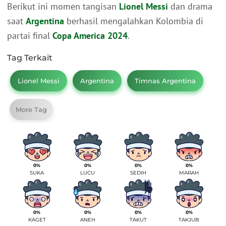
Berikut ini momen tangisan
Lionel Messi
dan drama
saat
Argentina
berhasil mengalahkan Kolombia di
partai final
Copa America 2024
.
Tag Terkait
Lionel Messi
Argentina
Timnas Argentina
More Tag
0%
0%
0%
0%
SUKA
LUCU
SEDIH
MARAH
0%
0%
0%
0%
KAGET
ANEH
TAKUT
TAKJUB