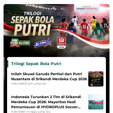
Trilogi Sepak Bola Putri
Inilah Skuad Garuda Pertiwi dan Putri
Nusantara di Srikandi Merdeka Cup 2026
Indonesia
22 jam yang lalu
Indonesia Turunkan 2 Tim di Srikandi
Merdeka Cup 2026: Mayoritas Hasil
Pemantauan di HYDROPLUS Soccer
League
Indonesia
1 minggu yang lalu