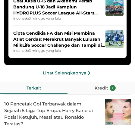
Goal Aksis U-15 dan Akademi Persib
Bandung U-18 Jadi Kampiun
HYDROPLUS Soccer League All-Stars
2025/2026
Indonesia
3 minggu yang lalu
Cipta Cendikia FA dan Misi Membina
Atlet Cerdas: Merekrut Banyak Lulusan
MilkLife Soccer Challenge dan Tampil di
HYDROPLUS Soccer League
Indonesia
3 minggu yang lalu
Lihat Selengkapnya
Terkait
Kredit
2
10 Pencetak Gol Terbanyak dalam
Sejarah 5 Liga Top Eropa: Harry Kane di
Posisi Ketujuh, Messi atau Ronaldo
Teratas?