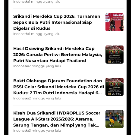
League
Indonesia
1 minggu yang lalu
Srikandi Merdeka Cup 2026: Turnamen
Sepak Bola Putri Internasional Siap
Digelar di Kudus
Indonesia
1 minggu yang lalu
Hasil Drawing Srikandi Merdeka Cup
2026: Garuda Pertiwi Bertemu Malaysia,
Putri Nusantara Hadapi Thailand
Indonesia
2 minggu yang lalu
Bakti Olahraga Djarum Foundation dan
PSSI Gelar Srikandi Merdeka Cup 2026 di
Kudus: 2 Tim Putri Indonesia Hadapi 6
Tim Asia
Indonesia
2 minggu yang lalu
Kisah Dua Srikandi HYDROPLUS Soccer
League All-Stars 2025/2026: Asrama,
Sarung Tangan, dan Mimpi yang Tak
Pernah Padam
Indonesia
3 minggu yang lalu