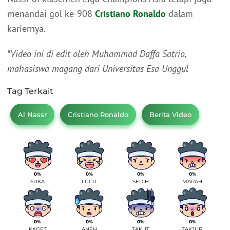
menandai gol ke-908
Cristiano Ronaldo
dalam
kariernya.
*Video ini di edit oleh Muhammad Daffa Satrio,
mahasiswa magang dari Universitas Esa Unggul
Tag Terkait
Al Nassr
Cristiano Ronaldo
Berita Video
0%
0%
0%
0%
SUKA
LUCU
SEDIH
MARAH
0%
0%
0%
0%
KAGET
ANEH
TAKUT
TAKJUB