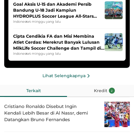
Goal Aksis U-15 dan Akademi Persib
Bandung U-18 Jadi Kampiun
HYDROPLUS Soccer League All-Stars
2025/2026
Indonesia
4 minggu yang lalu
Cipta Cendikia FA dan Misi Membina
Atlet Cerdas: Merekrut Banyak Lulusan
MilkLife Soccer Challenge dan Tampil di
HYDROPLUS Soccer League
Indonesia
4 minggu yang lalu
Lihat Selengkapnya
Terkait
Kredit
2
Cristiano Ronaldo Disebut Ingin
Kendali Lebih Besar di Al Nassr, demi
Datangkan Bruno Fernandes