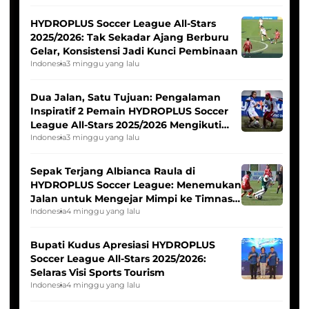
HYDROPLUS Soccer League All-Stars
2025/2026: Tak Sekadar Ajang Berburu
Gelar, Konsistensi Jadi Kunci Pembinaan
Indonesia
3 minggu yang lalu
Dua Jalan, Satu Tujuan: Pengalaman
Inspiratif 2 Pemain HYDROPLUS Soccer
League All-Stars 2025/2026 Mengikuti
Seleksi Timnas Indonesia Putri
Indonesia
3 minggu yang lalu
Sepak Terjang Albianca Raula di
HYDROPLUS Soccer League: Menemukan
Jalan untuk Mengejar Mimpi ke Timnas
Indonesia Putri
Indonesia
4 minggu yang lalu
Bupati Kudus Apresiasi HYDROPLUS
Soccer League All-Stars 2025/2026:
Selaras Visi Sports Tourism
Indonesia
4 minggu yang lalu