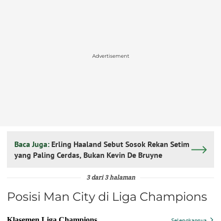
Advertisement
Baca Juga:
Erling Haaland Sebut Sosok Rekan Setim
yang Paling Cerdas, Bukan Kevin De Bruyne
3 dari 3 halaman
Posisi Man City di Liga Champions