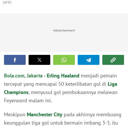
AFP)
Advertisement
Bola.com, Jakarta -
Erling Haaland
menjadi pemain
tercepat yang mencapai 50 keterlibatan gol di
Liga
Champions
, menyusul gol pembukaannya melawan
Feyenoord malam ini.
Meskipun
Manchester City
pada akhirnya membuang
keunggulan tiga gol untuk bermain imbang 3-3, itu