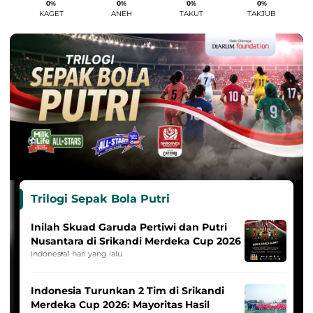
0%
0%
0%
0%
KAGET
ANEH
TAKUT
TAKJUB
Trilogi Sepak Bola Putri
Inilah Skuad Garuda Pertiwi dan Putri
Nusantara di Srikandi Merdeka Cup 2026
Indonesia
1 hari yang lalu
Indonesia Turunkan 2 Tim di Srikandi
Merdeka Cup 2026: Mayoritas Hasil