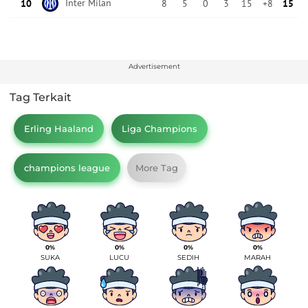
Advertisement
Tag Terkait
Erling Haaland
Liga Champions
champions league
More Tag
0%
0%
0%
0%
SUKA
LUCU
SEDIH
MARAH