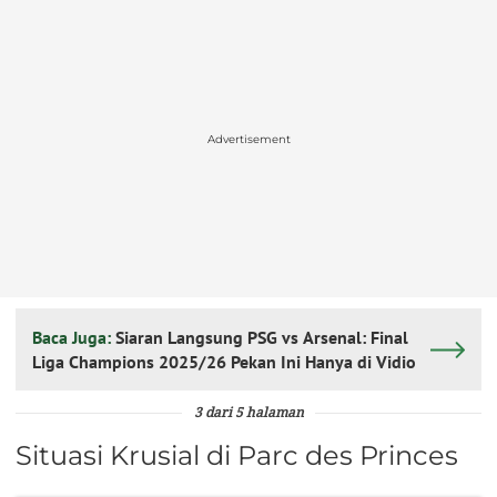
Advertisement
Baca Juga:
Siaran Langsung PSG vs Arsenal: Final
Liga Champions 2025/26 Pekan Ini Hanya di Vidio
3 dari 5 halaman
Situasi Krusial di Parc des Princes