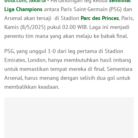
Bola.com, Jakarta -
Pertandingan leg kedua
semifinal
Situasi Krusial di Parc des Princes
Absennya Pemain Kunci Arsenal
Liga Champions
antara Paris Saint-Germain (PSG) dan
Prediksi Pertandingan
Arsenal akan tersaji di Stadion
Parc des Princes
, Paris,
Kamis (8/5/2025) pukul 02.00 WIB. Laga ini menjadi
penentu tim mana yang akan melaju ke babak final.
PSG, yang unggul 1-0 dari leg pertama di Stadion
Emirates, London, hanya membutuhkan hasil imbang
untuk memastikan tempat mereka di final. Sementara
Arsenal, harus menang dengan selisih dua gol untuk
membalikkan keadaan.