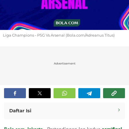
Liga Champions - PSG Vs Arsenal (Bola.com/Adreanus Titus)
Advertisement
Daftar Isi
Link Live Streaming