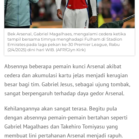
Bek Arsenal, Gabriel Magalhaes, mengalami cedera ketika
tampil bersama timnya menghadapi Fulham di Stadion
Emirates pada laga pekan ke-30 Premier League, Rabu
(2/4/2025) dini hari WIB. (AFP/Glyn Kirk)
Absennya beberapa pemain kunci Arsenal akibat
cedera dan akumulasi kartu jelas menjadi kerugian
besar bagi tim. Gabriel Jesus, sebagai ujung tombak,
sangat berpengaruh terhadap daya gedor Arsenal.
Kehilangannya akan sangat terasa. Begitu pula
dengan absennya pemain-pemain bertahan seperti
Gabriel Magalhaes dan Takehiro Tomiyasu yang
membuat lini pertahanan Arsenal menjadi rapuh.