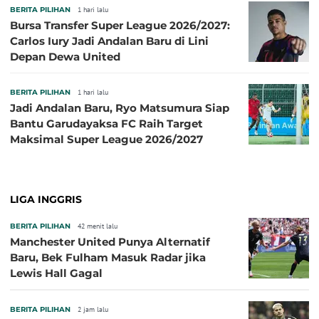
BERITA PILIHAN
1 hari lalu
Bursa Transfer Super League 2026/2027:
Carlos Iury Jadi Andalan Baru di Lini
Depan Dewa United
BERITA PILIHAN
1 hari lalu
Jadi Andalan Baru, Ryo Matsumura Siap
Bantu Garudayaksa FC Raih Target
Maksimal Super League 2026/2027
LIGA INGGRIS
BERITA PILIHAN
42 menit lalu
Manchester United Punya Alternatif
Baru, Bek Fulham Masuk Radar jika
Lewis Hall Gagal
BERITA PILIHAN
2 jam lalu