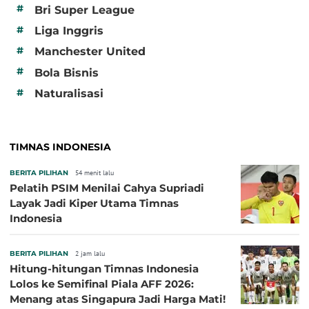
#
Bri Super League
#
Liga Inggris
#
Manchester United
#
Bola Bisnis
#
Naturalisasi
TIMNAS INDONESIA
BERITA PILIHAN
54 menit lalu
Pelatih PSIM Menilai Cahya Supriadi
Layak Jadi Kiper Utama Timnas
Indonesia
BERITA PILIHAN
2 jam lalu
Hitung-hitungan Timnas Indonesia
Lolos ke Semifinal Piala AFF 2026:
Menang atas Singapura Jadi Harga Mati!