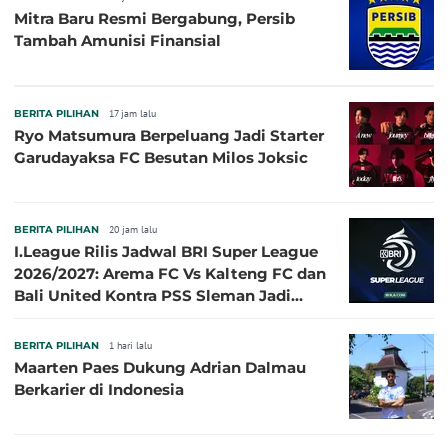
Mitra Baru Resmi Bergabung, Persib
Tambah Amunisi Finansial
BERITA PILIHAN
17 jam lalu
Ryo Matsumura Berpeluang Jadi Starter
Garudayaksa FC Besutan Milos Joksic
BERITA PILIHAN
20 jam lalu
I.League Rilis Jadwal BRI Super League
2026/2027: Arema FC Vs Kalteng FC dan
Bali United Kontra PSS Sleman Jadi
Pembuka pada 4 September
BERITA PILIHAN
1 hari lalu
Maarten Paes Dukung Adrian Dalmau
Berkarier di Indonesia