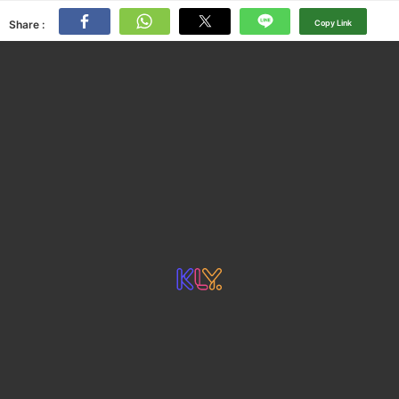
Share :
Copy Link