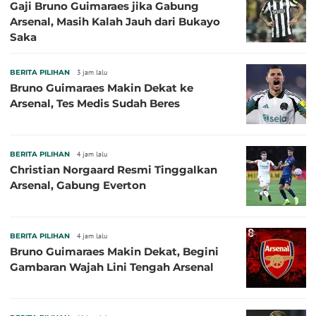
Gaji Bruno Guimaraes jika Gabung
Arsenal, Masih Kalah Jauh dari Bukayo
Saka
BERITA PILIHAN
3 jam lalu
Bruno Guimaraes Makin Dekat ke
Arsenal, Tes Medis Sudah Beres
BERITA PILIHAN
4 jam lalu
Christian Norgaard Resmi Tinggalkan
Arsenal, Gabung Everton
BERITA PILIHAN
4 jam lalu
Bruno Guimaraes Makin Dekat, Begini
Gambaran Wajah Lini Tengah Arsenal