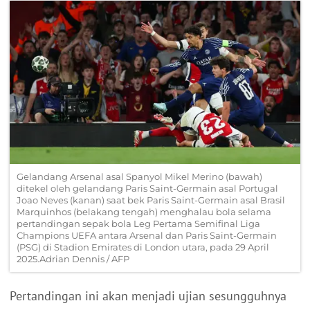
Gelandang Arsenal asal Spanyol Mikel Merino (bawah)
ditekel oleh gelandang Paris Saint-Germain asal Portugal
Joao Neves (kanan) saat bek Paris Saint-Germain asal Brasil
Marquinhos (belakang tengah) menghalau bola selama
pertandingan sepak bola Leg Pertama Semifinal Liga
Champions UEFA antara Arsenal dan Paris Saint-Germain
(PSG) di Stadion Emirates di London utara, pada 29 April
2025.Adrian Dennis / AFP
Pertandingan ini akan menjadi ujian sesungguhnya