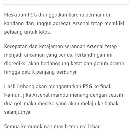
Meskipun PSG diunggulkan karena bermain di
kandang dan unggul agregat, Arsenal tetap memiliki
peluang untuk lolos.
Kecepatan dan ketajaman serangan Arsenal tetap
menjadi ancaman yang serius. Pertandingan ini
diprediksi akan berlangsung ketat dan penuh drama
hingga peluit panjang berbunyi.
Hasil imbang akan mengantarkan PSG ke final.
Namun, jika Arsenal mampu menang dengan selisih
dua gol, maka mereka yang akan melaju ke babak
selanjutnya.
Semua kemungkinan masih terbuka lebar.