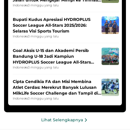
Jalan untuk Mengejar Mimpi ke Timnas
Indonesia Putri
Indonesia
3 minggu yang lalu
Bupati Kudus Apresiasi HYDROPLUS
Soccer League All-Stars 2025/2026:
Selaras Visi Sports Tourism
Indonesia
3 minggu yang lalu
Goal Aksis U-15 dan Akademi Persib
Bandung U-18 Jadi Kampiun
HYDROPLUS Soccer League All-Stars
2025/2026
Indonesia
3 minggu yang lalu
Cipta Cendikia FA dan Misi Membina
Atlet Cerdas: Merekrut Banyak Lulusan
MilkLife Soccer Challenge dan Tampil di
HYDROPLUS Soccer League
Indonesia
3 minggu yang lalu
Lihat Selengkapnya