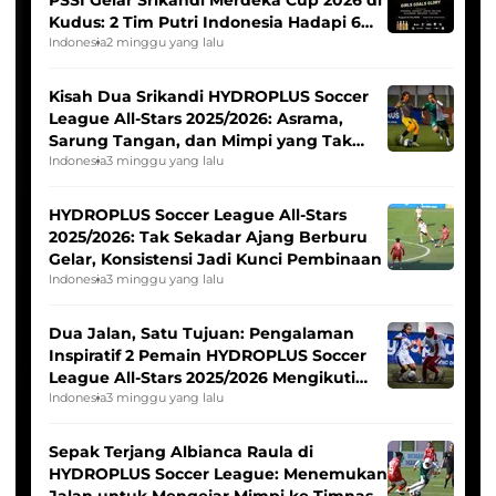
PSSI Gelar Srikandi Merdeka Cup 2026 di
Kudus: 2 Tim Putri Indonesia Hadapi 6
Tim Asia
Indonesia
2 minggu yang lalu
Kisah Dua Srikandi HYDROPLUS Soccer
League All-Stars 2025/2026: Asrama,
Sarung Tangan, dan Mimpi yang Tak
Pernah Padam
Indonesia
3 minggu yang lalu
HYDROPLUS Soccer League All-Stars
2025/2026: Tak Sekadar Ajang Berburu
Gelar, Konsistensi Jadi Kunci Pembinaan
Indonesia
3 minggu yang lalu
Dua Jalan, Satu Tujuan: Pengalaman
Inspiratif 2 Pemain HYDROPLUS Soccer
League All-Stars 2025/2026 Mengikuti
Seleksi Timnas Indonesia Putri
Indonesia
3 minggu yang lalu
Sepak Terjang Albianca Raula di
HYDROPLUS Soccer League: Menemukan