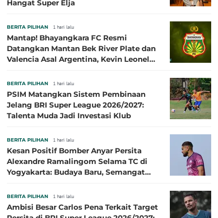
Hangat Super Elja
BERITA PILIHAN
1 hari lalu
Mantap! Bhayangkara FC Resmi
Datangkan Mantan Bek River Plate dan
Valencia Asal Argentina, Kevin Leonel
Sibille
BERITA PILIHAN
1 hari lalu
PSIM Matangkan Sistem Pembinaan
Jelang BRI Super League 2026/2027:
Talenta Muda Jadi Investasi Klub
BERITA PILIHAN
1 hari lalu
Kesan Positif Bomber Anyar Persita
Alexandre Ramalingom Selama TC di
Yogyakarta: Budaya Baru, Semangat
Baru!
BERITA PILIHAN
1 hari lalu
Ambisi Besar Carlos Pena Terkait Target
Persita di BRI Super League 2026/2027: