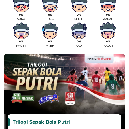
0%
0%
0%
0%
SUKA
LUCU
SEDIH
MARAH
0%
0%
0%
0%
KAGET
ANEH
TAKUT
TAKJUB
Trilogi Sepak Bola Putri