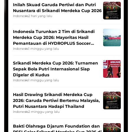
Inilah Skuad Garuda Pertiwi dan Putri
Nusantara di Srikandi Merdeka Cup 2026
Indonesia
2 hari yang lalu
Indonesia Turunkan 2 Tim di Srikandi
Merdeka Cup 2026: Mayoritas Hasil
Pemantauan di HYDROPLUS Soccer
League
Indonesia
1 minggu yang lalu
Srikandi Merdeka Cup 2026: Turnamen
Sepak Bola Putri Internasional Siap
Digelar di Kudus
Indonesia
1 minggu yang lalu
Hasil Drawing Srikandi Merdeka Cup
2026: Garuda Pertiwi Bertemu Malaysia,
Putri Nusantara Hadapi Thailand
Indonesia
2 minggu yang lalu
Bakti Olahraga Djarum Foundation dan