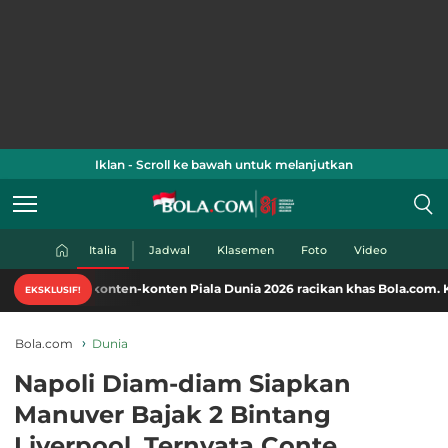
Iklan - Scroll ke bawah untuk melanjutkan
Italia
Jadwal
Klasemen
Foto
Video
konten-konten Piala Dunia 2026 racikan khas Bola.com. Klik di sini!
EKSKLUSIF!
Bola.com
Dunia
Napoli Diam-diam Siapkan
Manuver Bajak 2 Bintang
Liverpool, Ternyata Conte