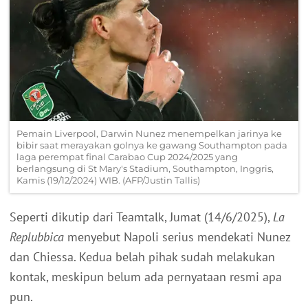
Pemain Liverpool, Darwin Nunez menempelkan jarinya ke
bibir saat merayakan golnya ke gawang Southampton pada
laga perempat final Carabao Cup 2024/2025 yang
berlangsung di St Mary's Stadium, Southampton, Inggris,
Kamis (19/12/2024) WIB. (AFP/Justin Tallis)
Seperti dikutip dari Teamtalk, Jumat (14/6/2025),
La
Replubbica
menyebut Napoli serius mendekati Nunez
dan Chiessa. Kedua belah pihak sudah melakukan
kontak, meskipun belum ada pernyataan resmi apa
pun.