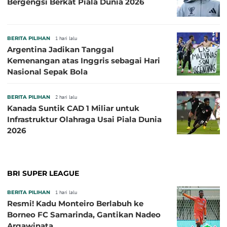
Bergengsi Berkat Piala Dunia 2026
BERITA PILIHAN
1 hari lalu
Argentina Jadikan Tanggal
Kemenangan atas Inggris sebagai Hari
Nasional Sepak Bola
BERITA PILIHAN
2 hari lalu
Kanada Suntik CAD 1 Miliar untuk
Infrastruktur Olahraga Usai Piala Dunia
2026
BRI SUPER LEAGUE
BERITA PILIHAN
1 hari lalu
Resmi! Kadu Monteiro Berlabuh ke
Borneo FC Samarinda, Gantikan Nadeo
Argawinata