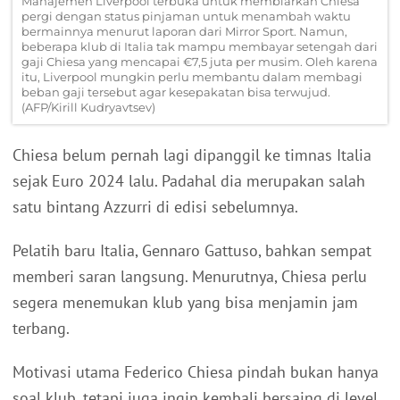
Manajemen Liverpool terbuka untuk membiarkan Chiesa
pergi dengan status pinjaman untuk menambah waktu
bermainnya menurut laporan dari Mirror Sport. Namun,
beberapa klub di Italia tak mampu membayar setengah dari
gaji Chiesa yang mencapai €7,5 juta per musim. Oleh karena
itu, Liverpool mungkin perlu membantu dalam membagi
beban gaji tersebut agar kesepakatan bisa terwujud.
(AFP/Kirill Kudryavtsev)
Chiesa belum pernah lagi dipanggil ke timnas Italia
sejak Euro 2024 lalu. Padahal dia merupakan salah
satu bintang Azzurri di edisi sebelumnya.
Pelatih baru Italia, Gennaro Gattuso, bahkan sempat
memberi saran langsung. Menurutnya, Chiesa perlu
segera menemukan klub yang bisa menjamin jam
terbang.
Motivasi utama Federico Chiesa pindah bukan hanya
soal klub, tetapi juga ingin kembali bersaing di level