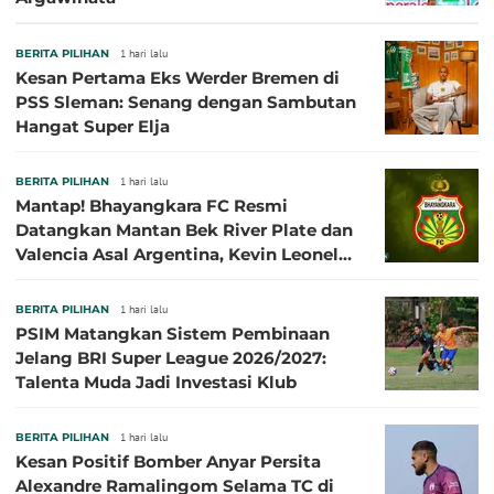
BERITA PILIHAN
1 hari lalu
Kesan Pertama Eks Werder Bremen di
PSS Sleman: Senang dengan Sambutan
Hangat Super Elja
BERITA PILIHAN
1 hari lalu
Mantap! Bhayangkara FC Resmi
Datangkan Mantan Bek River Plate dan
Valencia Asal Argentina, Kevin Leonel
Sibille
BERITA PILIHAN
1 hari lalu
PSIM Matangkan Sistem Pembinaan
Jelang BRI Super League 2026/2027:
Talenta Muda Jadi Investasi Klub
BERITA PILIHAN
1 hari lalu
Kesan Positif Bomber Anyar Persita
Alexandre Ramalingom Selama TC di