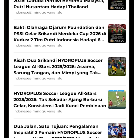
2026: Garuda Pertiwi Bertemu Malaysia,
Putri Nusantara Hadapi Thailand
Indonesia
2 minggu yang lalu
Bakti Olahraga Djarum Foundation dan
PSSI Gelar Srikandi Merdeka Cup 2026 di
Kudus: 2 Tim Putri Indonesia Hadapi 6
Tim Asia
Indonesia
2 minggu yang lalu
Kisah Dua Srikandi HYDROPLUS Soccer
League All-Stars 2025/2026: Asrama,
Sarung Tangan, dan Mimpi yang Tak
Pernah Padam
Indonesia
3 minggu yang lalu
HYDROPLUS Soccer League All-Stars
2025/2026: Tak Sekadar Ajang Berburu
Gelar, Konsistensi Jadi Kunci Pembinaan
Indonesia
3 minggu yang lalu
Dua Jalan, Satu Tujuan: Pengalaman
Inspiratif 2 Pemain HYDROPLUS Soccer