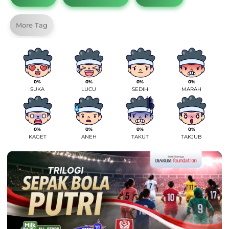
More Tag
0%
0%
0%
0%
SUKA
LUCU
SEDIH
MARAH
0%
0%
0%
0%
KAGET
ANEH
TAKUT
TAKJUB