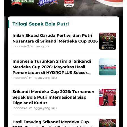
Trilogi Sepak Bola Putri
Inilah Skuad Garuda Pertiwi dan Putri
Nusantara di Srikandi Merdeka Cup 2026
Indonesia
2 hari yang lalu
Indonesia Turunkan 2 Tim di Srikandi
Merdeka Cup 2026: Mayoritas Hasil
Pemantauan di HYDROPLUS Soccer
League
Indonesia
1 minggu yang lalu
Srikandi Merdeka Cup 2026: Turnamen
Sepak Bola Putri Internasional Siap
Digelar di Kudus
Indonesia
1 minggu yang lalu
Hasil Drawing Srikandi Merdeka Cup