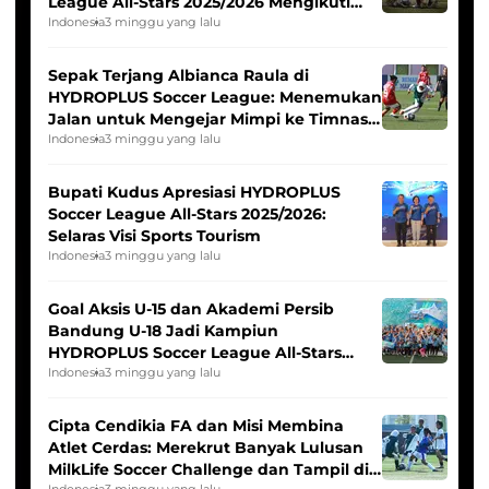
League All-Stars 2025/2026 Mengikuti
Seleksi Timnas Indonesia Putri
Indonesia
3 minggu yang lalu
Sepak Terjang Albianca Raula di
HYDROPLUS Soccer League: Menemukan
Jalan untuk Mengejar Mimpi ke Timnas
Indonesia Putri
Indonesia
3 minggu yang lalu
Bupati Kudus Apresiasi HYDROPLUS
Soccer League All-Stars 2025/2026:
Selaras Visi Sports Tourism
Indonesia
3 minggu yang lalu
Goal Aksis U-15 dan Akademi Persib
Bandung U-18 Jadi Kampiun
HYDROPLUS Soccer League All-Stars
2025/2026
Indonesia
3 minggu yang lalu
Cipta Cendikia FA dan Misi Membina
Atlet Cerdas: Merekrut Banyak Lulusan
MilkLife Soccer Challenge dan Tampil di