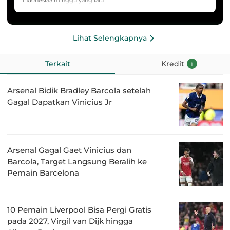
HYDROPLUS Soccer League
Indonesia
3 minggu yang lalu
Lihat Selengkapnya
Terkait
Kredit
1
Arsenal Bidik Bradley Barcola setelah
Gagal Dapatkan Vinicius Jr
Arsenal Gagal Gaet Vinicius dan
Barcola, Target Langsung Beralih ke
Pemain Barcelona
10 Pemain Liverpool Bisa Pergi Gratis
pada 2027, Virgil van Dijk hingga