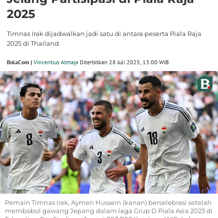
2025
Timnas Irak dijadwalkan jadi satu di antara peserta Piala Raja
2025 di Thailand.
BolaCom |
Vincentius Atmaja
Diterbitkan 28 Juli 2025, 13:00 WIB
Pemain Timnas Irak, Aymen Hussein (kanan) berselebrasi setelah
membobol gawang Jepang dalam laga Grup D Piala Asia 2023 di