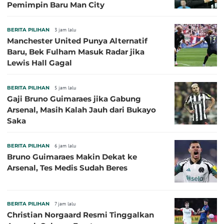
Pemimpin Baru Man City
BERITA PILIHAN
3 jam lalu
Manchester United Punya Alternatif
Baru, Bek Fulham Masuk Radar jika
Lewis Hall Gagal
BERITA PILIHAN
5 jam lalu
Gaji Bruno Guimaraes jika Gabung
Arsenal, Masih Kalah Jauh dari Bukayo
Saka
BERITA PILIHAN
6 jam lalu
Bruno Guimaraes Makin Dekat ke
Arsenal, Tes Medis Sudah Beres
BERITA PILIHAN
7 jam lalu
Christian Norgaard Resmi Tinggalkan