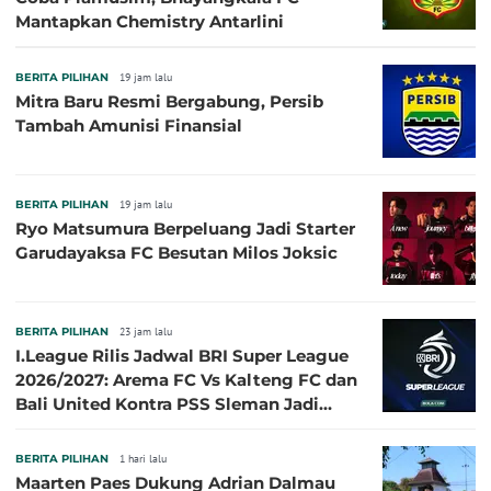
Mantapkan Chemistry Antarlini
BERITA PILIHAN
19 jam lalu
Mitra Baru Resmi Bergabung, Persib
Tambah Amunisi Finansial
BERITA PILIHAN
19 jam lalu
Ryo Matsumura Berpeluang Jadi Starter
Garudayaksa FC Besutan Milos Joksic
BERITA PILIHAN
23 jam lalu
I.League Rilis Jadwal BRI Super League
2026/2027: Arema FC Vs Kalteng FC dan
Bali United Kontra PSS Sleman Jadi
Pembuka pada 4 September
BERITA PILIHAN
1 hari lalu
Maarten Paes Dukung Adrian Dalmau