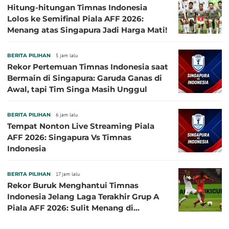
Hitung-hitungan Timnas Indonesia
Lolos ke Semifinal Piala AFF 2026:
Menang atas Singapura Jadi Harga Mati!
BERITA PILIHAN
5 jam lalu
Rekor Pertemuan Timnas Indonesia saat
Bermain di Singapura: Garuda Ganas di
Awal, tapi Tim Singa Masih Unggul
BERITA PILIHAN
6 jam lalu
Tempat Nonton Live Streaming Piala
AFF 2026: Singapura Vs Timnas
Indonesia
BERITA PILIHAN
17 jam lalu
Rekor Buruk Menghantui Timnas
Indonesia Jelang Laga Terakhir Grup A
Piala AFF 2026: Sulit Menang di
Kandang Singapura