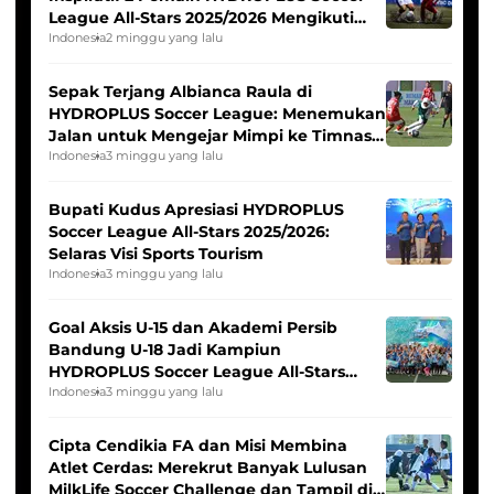
League All-Stars 2025/2026 Mengikuti
Seleksi Timnas Indonesia Putri
Indonesia
2 minggu yang lalu
Sepak Terjang Albianca Raula di
HYDROPLUS Soccer League: Menemukan
Jalan untuk Mengejar Mimpi ke Timnas
Indonesia Putri
Indonesia
3 minggu yang lalu
Bupati Kudus Apresiasi HYDROPLUS
Soccer League All-Stars 2025/2026:
Selaras Visi Sports Tourism
Indonesia
3 minggu yang lalu
Goal Aksis U-15 dan Akademi Persib
Bandung U-18 Jadi Kampiun
HYDROPLUS Soccer League All-Stars
2025/2026
Indonesia
3 minggu yang lalu
Cipta Cendikia FA dan Misi Membina
Atlet Cerdas: Merekrut Banyak Lulusan
MilkLife Soccer Challenge dan Tampil di