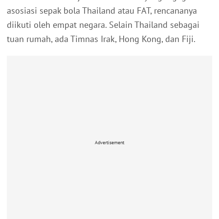
asosiasi sepak bola Thailand atau FAT, rencananya
diikuti oleh empat negara. Selain Thailand sebagai
tuan rumah, ada Timnas Irak, Hong Kong, dan Fiji.
Advertisement