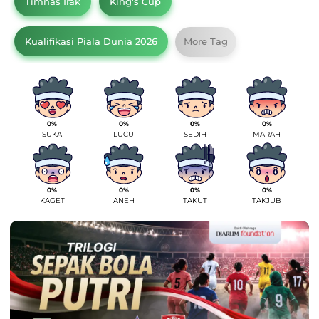
Timnas Irak
King's Cup
Kualifikasi Piala Dunia 2026
More Tag
0%
0%
0%
0%
SUKA
LUCU
SEDIH
MARAH
0%
0%
0%
0%
KAGET
ANEH
TAKUT
TAKJUB