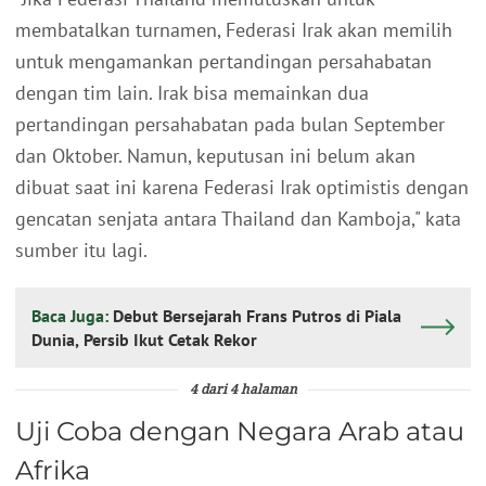
membatalkan turnamen, Federasi Irak akan memilih
untuk mengamankan pertandingan persahabatan
dengan tim lain. Irak bisa memainkan dua
pertandingan persahabatan pada bulan September
dan Oktober. Namun, keputusan ini belum akan
dibuat saat ini karena Federasi Irak optimistis dengan
gencatan senjata antara Thailand dan Kamboja," kata
sumber itu lagi.
Baca Juga:
Debut Bersejarah Frans Putros di Piala
Dunia, Persib Ikut Cetak Rekor
4 dari 4 halaman
Uji Coba dengan Negara Arab atau
Afrika