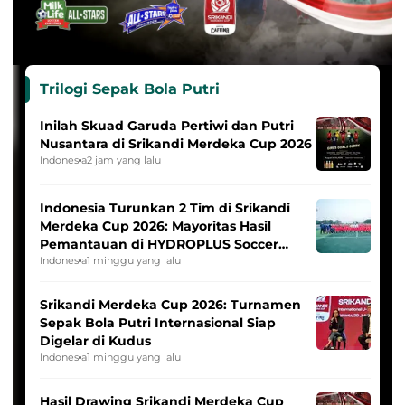
Trilogi Sepak Bola Putri
Inilah Skuad Garuda Pertiwi dan Putri
Nusantara di Srikandi Merdeka Cup 2026
Indonesia
2 jam yang lalu
Indonesia Turunkan 2 Tim di Srikandi
Merdeka Cup 2026: Mayoritas Hasil
Pemantauan di HYDROPLUS Soccer
League
Indonesia
1 minggu yang lalu
Srikandi Merdeka Cup 2026: Turnamen
Sepak Bola Putri Internasional Siap
Digelar di Kudus
Indonesia
1 minggu yang lalu
Hasil Drawing Srikandi Merdeka Cup