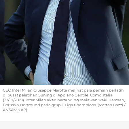
CEO Inter Milan Giuseppe Marotta melihat para pemain berlatih
di pusat pelatihan Suning di Appiano Gentile, Como, Italia
(22/10/2019). Inter Milan akan bertanding melawan wakil Jerman,
Borussia Dortmund pada grup F Liga Champions. (Matteo Bazzi /
ANSA via AP)