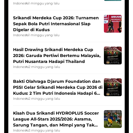
League
Indonesia
1 minggu yang lalu
Srikandi Merdeka Cup 2026: Turnamen
Sepak Bola Putri Internasional Siap
Digelar di Kudus
Indonesia
1 minggu yang lalu
Hasil Drawing Srikandi Merdeka Cup
2026: Garuda Pertiwi Bertemu Malaysia,
Putri Nusantara Hadapi Thailand
Indonesia
2 minggu yang lalu
Bakti Olahraga Djarum Foundation dan
PSSI Gelar Srikandi Merdeka Cup 2026 di
Kudus: 2 Tim Putri Indonesia Hadapi 6
Tim Asia
Indonesia
2 minggu yang lalu
Kisah Dua Srikandi HYDROPLUS Soccer
League All-Stars 2025/2026: Asrama,
Sarung Tangan, dan Mimpi yang Tak
Pernah Padam
Indonesia
3 minggu yang lalu