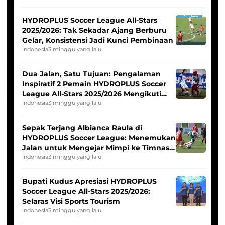
HYDROPLUS Soccer League All-Stars
2025/2026: Tak Sekadar Ajang Berburu
Gelar, Konsistensi Jadi Kunci Pembinaan
Indonesia
3 minggu yang lalu
Dua Jalan, Satu Tujuan: Pengalaman
Inspiratif 2 Pemain HYDROPLUS Soccer
League All-Stars 2025/2026 Mengikuti
Seleksi Timnas Indonesia Putri
Indonesia
3 minggu yang lalu
Sepak Terjang Albianca Raula di
HYDROPLUS Soccer League: Menemukan
Jalan untuk Mengejar Mimpi ke Timnas
Indonesia Putri
Indonesia
3 minggu yang lalu
Bupati Kudus Apresiasi HYDROPLUS
Soccer League All-Stars 2025/2026:
Selaras Visi Sports Tourism
Indonesia
3 minggu yang lalu