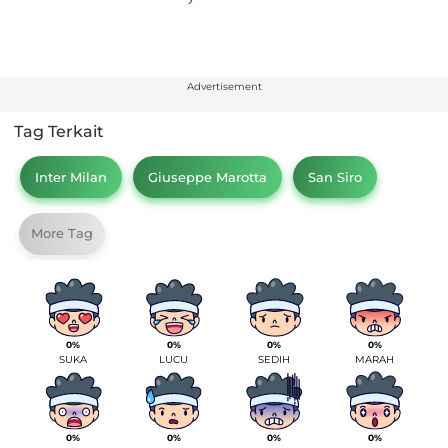
Advertisement
Tag Terkait
Inter Milan
Giuseppe Marotta
San Siro
More Tag
0%
0%
0%
0%
SUKA
LUCU
SEDIH
MARAH
0%
0%
0%
0%