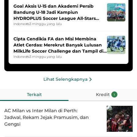
Goal Aksis U-15 dan Akademi Persib
Bandung U-18 Jadi Kampiun
HYDROPLUS Soccer League All-Stars
2025/2026
Indonesia
3 minggu yang lalu
Cipta Cendikia FA dan Misi Membina
Atlet Cerdas: Merekrut Banyak Lulusan
MilkLife Soccer Challenge dan Tampil di
HYDROPLUS Soccer League
Indonesia
3 minggu yang lalu
Lihat Selengkapnya
Terkait
Kredit
1
AC Milan vs Inter Milan di Perth:
Jadwal, Rekam Jejak Pramusim, dan
Gengsi