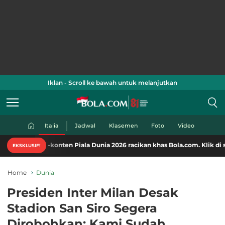
Iklan - Scroll ke bawah untuk melanjutkan
Italia
Jadwal
Klasemen
Foto
Video
-konten Piala Dunia 2026 racikan khas Bola.com. Klik di sini!
EKSKLUSIF!
Home
Dunia
Presiden Inter Milan Desak
Stadion San Siro Segera
Dirobohkan: Kami Sudah