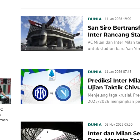
DUNIA
11 Jan 2026 19:00
San Siro Bertrans
Inter Rancang St
Club ala M...
AC Milan dan Inter Milan 
untuk stadion baru San Sir
DUNIA
11 Jan 2026 07:45
Prediksi Inter Mila
Ujian Taktik Chiv
Menjelang laga krusial, Pred
7
2025/2026 menjanjikan per
dan Antonio Conte di San S
AC
a
emen
DUNIA
08 Nov 2025 05:30
Inter dan Milan S