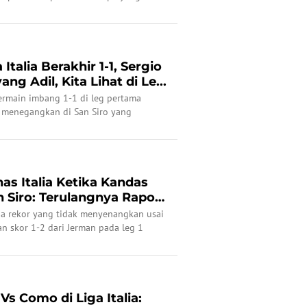
Italia Berakhir 1-1, Sergio
ng Adil, Kita Lihat di Le...
bermain imbang 1-1 di leg pertama
ga menegangkan di San Siro yang
ang Inter akan menjadi penentu.
s Italia Ketika Kandas
n Siro: Terulangnya Rapor
a rekor yang tidak menyenangkan usai
n skor 1-2 dari Jerman pada leg 1
s League hari Jumat (21/03/2025) dini
o.
Vs Como di Liga Italia: