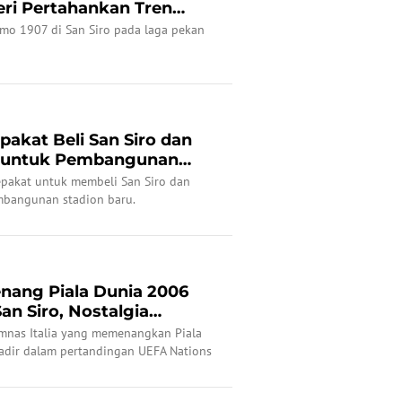
eri Pertahankan Tren
mo 1907 di San Siro pada laga pekan
epakat Beli San Siro dan
a untuk Pembangunan
sepakat untuk membeli San Siro dan
mbangunan stadion baru.
enang Piala Dunia 2006
an Siro, Nostalgia
.
mnas Italia yang memenangkan Piala
adir dalam pertandingan UEFA Nations
 Italia melawan Prancis di San Siro,
/2024).