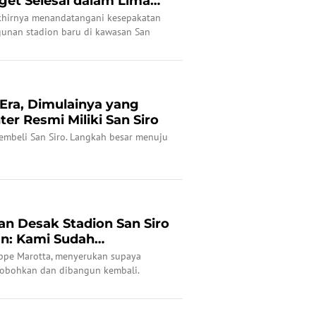
get Selesai dalam Lima
akhirnya menandatangani kesepakatan
gunan stadion baru di kawasan San
 Era, Dimulainya yang
ter Resmi Miliki San Siro
membeli San Siro. Langkah besar menuju
lan Desak Stadion San Siro
n: Kami Sudah
...
seppe Marotta, menyerukan supaya
irobohkan dan dibangun kembali.