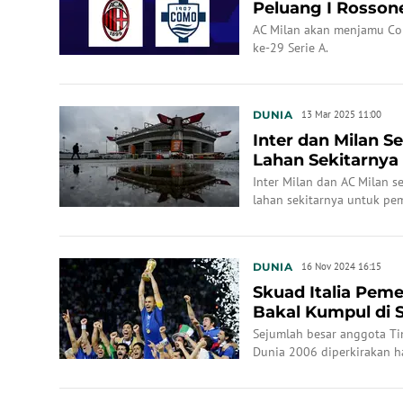
Peluang I Rosson
Kemenangan
AC Milan akan menjamu Co
ke-29 Serie A.
DUNIA
13 Mar 2025 11:00
Inter dan Milan S
Lahan Sekitarny
Stadion Baru
Inter Milan dan AC Milan 
lahan sekitarnya untuk pe
DUNIA
16 Nov 2024 16:15
Skuad Italia Pem
Bakal Kumpul di S
Ketemu Prancis,..
Sejumlah besar anggota Ti
Dunia 2006 diperkirakan h
League yang mempertemukan
Senin dini hari WIB (18/11