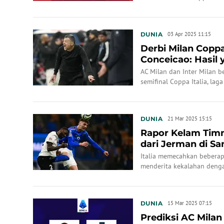
melaju ke final?
DUNIA
03 Apr 2025 11:15
Derbi Milan Coppa 
Conceicao: Hasil ya
AC Milan dan Inter Milan 
semifinal Coppa Italia, la
membuat leg kedua di kand
DUNIA
21 Mar 2025 15:15
Rapor Kelam Timna
dari Jerman di Sa
Buruk 3...
Italia memecahkan beberap
menderita kekalahan denga
perempat final UEFA Nation
hari WIB di Stadion San Sir
DUNIA
15 Mar 2025 07:15
Prediksi AC Milan 