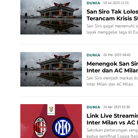
DUNIA
18 Jul 2025 12:15
San Siro Tak Lolos
Terancam Krisis 
San Siro gagal memenuhi 
layak menggelar laga di E
DUNIA
20 Mei 2025 06:45
Menengok San Sir
Inter dan AC Mila
San Siro menjadi markas dua
Inter Milan dan AC Milan.
DUNIA
24 Apr 2025 01:30
Link Live Streami
Inter Milan vs AC 
Saksikan pertarungan sengi
kedua semifinal Coppa Ital