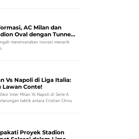
formasi, AC Milan dan
adion Oval dengan Tunnel
tengah merencanakan inovasi menarik
o.
n Vs Napoli di Liga Italia:
u Lawan Conte!
iksi Inter Milan Vs Napoli di Serie A
tarungan taktik antara Cristian Chivu
iro.
epakati Proyek Stadion