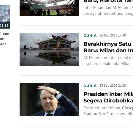
Baru, Marotta Tar
Tahun
Inter Milan dan AC Milan 
bersejarah terkait pemban
Siro.
01:13
Juara
DUNIA
06 Nov 2025 14:30
lan
Berakhirnya Satu
Area
Baru: Milan dan In
AC Milan dan Inter resmi 
era baru sepak bola Milan.
DUNIA
23 Sep 2025 21:00
Presiden Inter Mi
Segera Dirobohka
Ketinggalan Zama
Presiden Inter Milan, Giu
Stadion San Siro segera d