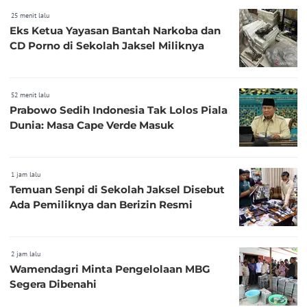
25 menit lalu
Eks Ketua Yayasan Bantah Narkoba dan
CD Porno di Sekolah Jaksel Miliknya
52 menit lalu
Prabowo Sedih Indonesia Tak Lolos Piala
Dunia: Masa Cape Verde Masuk
1 jam lalu
Temuan Senpi di Sekolah Jaksel Disebut
Ada Pemiliknya dan Berizin Resmi
2 jam lalu
Wamendagri Minta Pengelolaan MBG
Segera Dibenahi