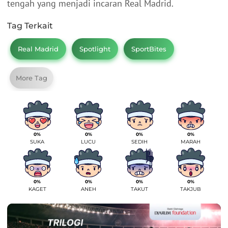
tengah yang menjadi incaran Real Madrid.
Tag Terkait
Real Madrid
Spotlight
SportBites
More Tag
0%
0%
0%
0%
SUKA
LUCU
SEDIH
MARAH
0%
0%
0%
0%
KAGET
ANEH
TAKUT
TAKJUB