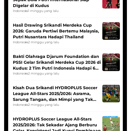
Digelar di Kudus
Indonesia
1 minggu yang lalu
Hasil Drawing Srikandi Merdeka Cup
2026: Garuda Pertiwi Bertemu Malaysia,
Putri Nusantara Hadapi Thailand
Indonesia
2 minggu yang lalu
Bakti Olahraga Djarum Foundation dan
PSSI Gelar Srikandi Merdeka Cup 2026 di
Kudus: 2 Tim Putri Indonesia Hadapi 6
Tim Asia
Indonesia
2 minggu yang lalu
Kisah Dua Srikandi HYDROPLUS Soccer
League All-Stars 2025/2026: Asrama,
Sarung Tangan, dan Mimpi yang Tak
Pernah Padam
Indonesia
2 minggu yang lalu
HYDROPLUS Soccer League All-Stars
2025/2026: Tak Sekadar Ajang Berburu
Gelar, Konsistensi Jadi Kunci Pembinaan