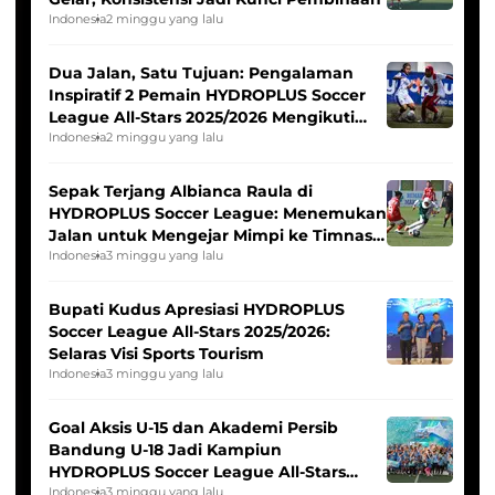
Indonesia
2 minggu yang lalu
Dua Jalan, Satu Tujuan: Pengalaman
Inspiratif 2 Pemain HYDROPLUS Soccer
League All-Stars 2025/2026 Mengikuti
Seleksi Timnas Indonesia Putri
Indonesia
2 minggu yang lalu
Sepak Terjang Albianca Raula di
HYDROPLUS Soccer League: Menemukan
Jalan untuk Mengejar Mimpi ke Timnas
Indonesia Putri
Indonesia
3 minggu yang lalu
Bupati Kudus Apresiasi HYDROPLUS
Soccer League All-Stars 2025/2026:
Selaras Visi Sports Tourism
Indonesia
3 minggu yang lalu
Goal Aksis U-15 dan Akademi Persib
Bandung U-18 Jadi Kampiun
HYDROPLUS Soccer League All-Stars
2025/2026
Indonesia
3 minggu yang lalu