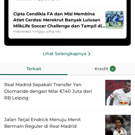
Cipta Cendikia FA dan Misi Membina
Atlet Cerdas: Merekrut Banyak Lulusan
MilkLife Soccer Challenge dan Tampil di
HYDROPLUS Soccer League
Indonesia
3 minggu yang lalu
Lihat Selengkapnya
Terkait
Kredit
2
Real Madrid Sepakati Transfer Yan
Diomande dengan Nilai €140 Juta dari
RB Leipzig
Jalan Terjal Endrick Menuju Menit
Bermain Reguler di Real Madrid