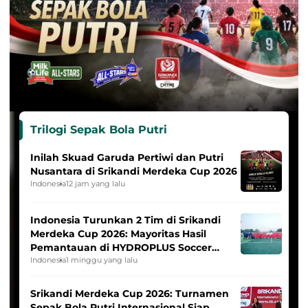
Trilogi Sepak Bola Putri
Inilah Skuad Garuda Pertiwi dan Putri
Nusantara di Srikandi Merdeka Cup 2026
Indonesia
12 jam yang lalu
Indonesia Turunkan 2 Tim di Srikandi
Merdeka Cup 2026: Mayoritas Hasil
Pemantauan di HYDROPLUS Soccer
League
Indonesia
1 minggu yang lalu
Srikandi Merdeka Cup 2026: Turnamen
Sepak Bola Putri Internasional Siap