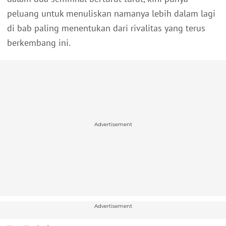
peluang untuk menuliskan namanya lebih dalam lagi
di bab paling menentukan dari rivalitas yang terus
berkembang ini.
Advertisement
Advertisement