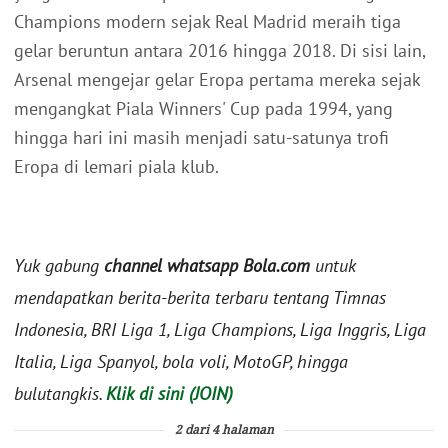
Champions modern sejak Real Madrid meraih tiga
gelar beruntun antara 2016 hingga 2018. Di sisi lain,
Arsenal mengejar gelar Eropa pertama mereka sejak
mengangkat Piala Winners' Cup pada 1994, yang
hingga hari ini masih menjadi satu-satunya trofi
Eropa di lemari piala klub.
Yuk gabung
channel whatsapp Bola.com
untuk
mendapatkan berita-berita terbaru tentang Timnas
Indonesia, BRI Liga 1, Liga Champions, Liga Inggris, Liga
Italia, Liga Spanyol, bola voli, MotoGP, hingga
bulutangkis.
Klik di sini (JOIN)
2 dari 4 halaman