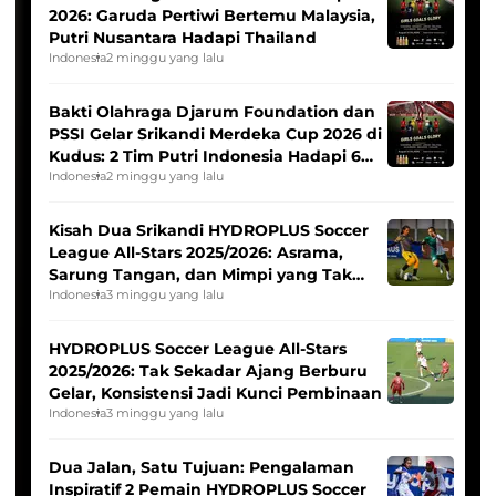
2026: Garuda Pertiwi Bertemu Malaysia,
Putri Nusantara Hadapi Thailand
Indonesia
2 minggu yang lalu
Bakti Olahraga Djarum Foundation dan
PSSI Gelar Srikandi Merdeka Cup 2026 di
Kudus: 2 Tim Putri Indonesia Hadapi 6
Tim Asia
Indonesia
2 minggu yang lalu
Kisah Dua Srikandi HYDROPLUS Soccer
League All-Stars 2025/2026: Asrama,
Sarung Tangan, dan Mimpi yang Tak
Pernah Padam
Indonesia
3 minggu yang lalu
HYDROPLUS Soccer League All-Stars
2025/2026: Tak Sekadar Ajang Berburu
Gelar, Konsistensi Jadi Kunci Pembinaan
Indonesia
3 minggu yang lalu
Dua Jalan, Satu Tujuan: Pengalaman
Inspiratif 2 Pemain HYDROPLUS Soccer