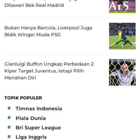
Ditawari Bek Real Madrid
Bukan Hanya Barcola, Liverpool Juga
Bidik Winger Muda PSG
Gianluigi Buffon Ungkap Perbedaan 2
Kiper Target Juventus, tetapi Pilih
Menahan Diri
TOPIK POPULER
#
Timnas Indonesia
#
Piala Dunia
#
Bri Super League
#
Liga Inggris