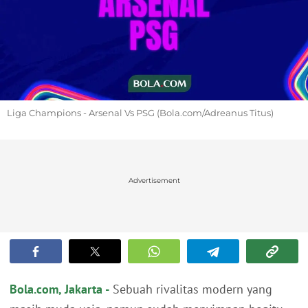
Liga Champions - Arsenal Vs PSG (Bola.com/Adreanus Titus)
Advertisement
Bola.com, Jakarta -
Sebuah rivalitas modern yang