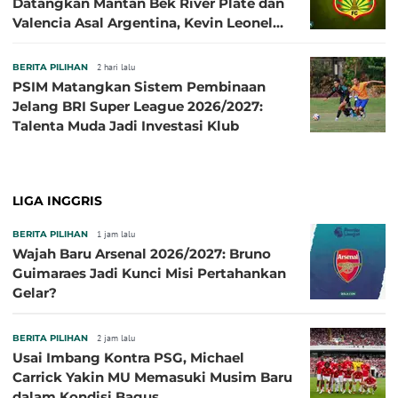
Datangkan Mantan Bek River Plate dan
Valencia Asal Argentina, Kevin Leonel
Sibille
BERITA PILIHAN
2 hari lalu
PSIM Matangkan Sistem Pembinaan
Jelang BRI Super League 2026/2027:
Talenta Muda Jadi Investasi Klub
LIGA INGGRIS
BERITA PILIHAN
1 jam lalu
Wajah Baru Arsenal 2026/2027: Bruno
Guimaraes Jadi Kunci Misi Pertahankan
Gelar?
BERITA PILIHAN
2 jam lalu
Usai Imbang Kontra PSG, Michael
Carrick Yakin MU Memasuki Musim Baru
dalam Kondisi Bagus