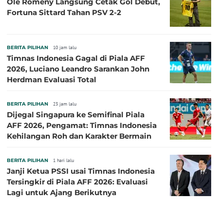
Ole Romeny Langsung Cetak Gol Debut,
Fortuna Sittard Tahan PSV 2-2
BERITA PILIHAN
10 jam lalu
Timnas Indonesia Gagal di Piala AFF
2026, Luciano Leandro Sarankan John
Herdman Evaluasi Total
BERITA PILIHAN
23 jam lalu
Dijegal Singapura ke Semifinal Piala
AFF 2026, Pengamat: Timnas Indonesia
Kehilangan Roh dan Karakter Bermain
BERITA PILIHAN
1 hari lalu
Janji Ketua PSSI usai Timnas Indonesia
Tersingkir di Piala AFF 2026: Evaluasi
Lagi untuk Ajang Berikutnya