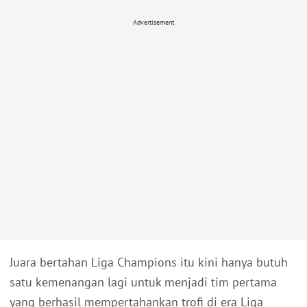
Advertisement
Juara bertahan Liga Champions itu kini hanya butuh
satu kemenangan lagi untuk menjadi tim pertama
yang berhasil mempertahankan trofi di era Liga