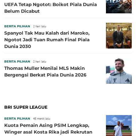
UEFA Tetap Ngotot: Boikot Piala Dunia
Belum Dicabut
BERITA PILIHAN
2 hari lalu
Spanyol Tak Mau Kalah dari Maroko,
Ngotot Jadi Tuan Rumah Final Piala
Dunia 2030
BERITA PILIHAN
2 hari lalu
Thomas Muller Menilai MLS Makin
Bergengsi Berkat Piala Dunia 2026
BRI SUPER LEAGUE
BERITA PILIHAN
48 menit lalu
Kuota Pemain Asing PSIM Lengkap,
Winger asal Kosta Rika jadi Rekrutan